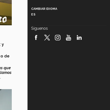
Más que un festival cultural: así es
la magia de VIBRART 2026 (video)
CAMBIAR IDIOMA
ES
Javier Guzmán: investigación con
impacto social (video)
Síguenos
¡México, en el top del mundial de
robótica FIRST 2026! (video)
;
y
Vida Tec: Pasión, disciplina y
básquetbol, con Gael Adame
(video)
co de
¿Cómo es el Modelo Educativo
as que
Tec? (video)
ollamos
.
Vida Tec: Feminismo e Inteligencia
Artificial, Paola Ricaurte (video)