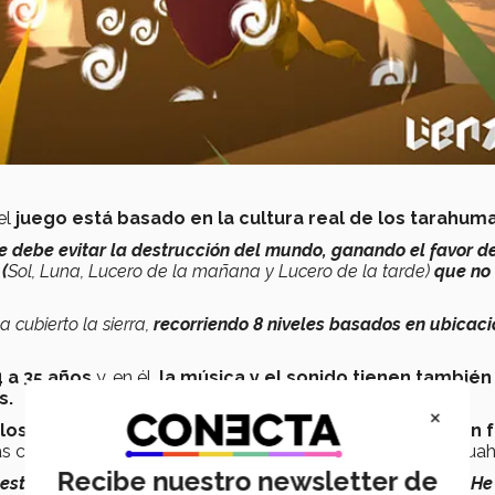
el
juego está basado en la cultura real de los tarahuma
debe evitar la destrucción del mundo, ganando el favor de
(
Sol, Luna, Lucero de la mañana y Lucero de la tarde)
que no
a cubierto la sierra,
recorriendo 8 niveles basados en ubicac
 a 35 años
y, en él,
la música y el sonido tienen también
s.
×
s pies ligeros” cuentan con una increíble condición f
as con suelo de neumático) y radican en el estado de Chihuah
Recibe nuestro newsletter de
el estado de Chihuahua, sembró en nosotros la curiosidad. He