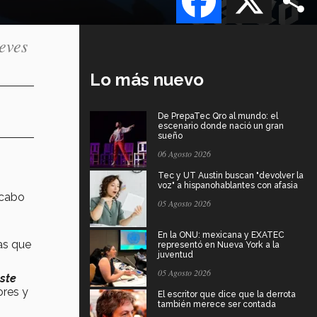
eves
Lo más nuevo
De PrepaTec Qro al mundo: el
escenario donde nació un gran
sueño
06 Agosto 2026
Tec y UT Austin buscan "devolver la
voz" a hispanohablantes con afasia
 cabo
05 Agosto 2026
En la ONU: mexicana y EXATEC
as que
representó en Nueva York a la
juventud
05 Agosto 2026
ste
ores y
El escritor que dice que la derrota
también merece ser contada