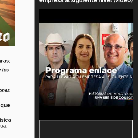
empresa al siguiente nivel (video)
ras:
 los
iones
 que
ísica
ua.