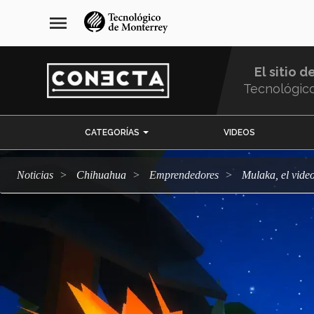
Pasar
navegación
menu
al
principal
contenido
principal
El sitio d
Tecnológic
Menu
CATEGORÍAS
VIDEOS
Comunidad
Noticias
Chihuahua
emprendedores
Mulaka, el vid