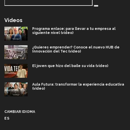
Videos
Programa enlace: para llevar a tu empresa al
siguiente nivel (video)
¿Quieres emprender? Conoce el nuevo HUB de
Innovación del Tec (video)
El joven que hizo del baile su vida (video)
Aula Futura: transformar la experiencia educativa
(video)
Más que un festival cultural: así es la magia de
VIBRART 2026 (video)
CAMBIAR IDIOMA
ES
Javier Guzmán: investigación con impacto social
(video)