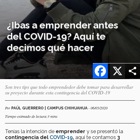
¿Ibas a emprender antes
del COVID-19? Aquí te
decimos qué hacer
Facebook
X
Son tres tips que todo emprendedor debe tomar para desarrollar
su proyecto durante esta contingencia del COVID-19
Por
- 06/05/2020
PAÚL GUERRERO | CAMPUS CHIHUAHUA
Tiempo estimado de lectura:3 mins
Tenías la intención de
emprender
y se presentó la
contingencia del
COVID-19
,
aquí te contamos
3