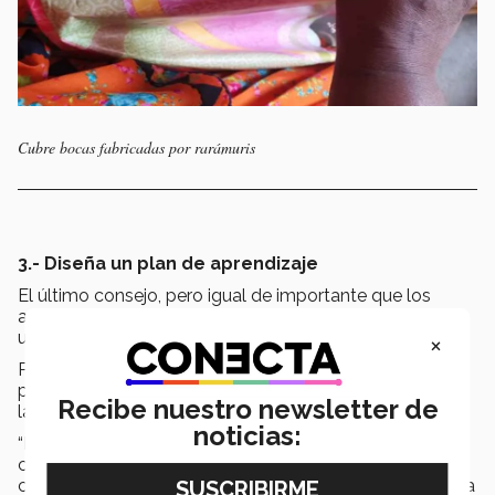
Cubre bocas fabricadas por rarámuris
3.- Diseña un plan de aprendizaje
El último consejo, pero igual de importante que los
anteriores es aprender las nuevas tecnologías que se
utilizan en estos momentos.
×
Para Cyndi el objetivo primordial es digitalizar los
procesos de tu proyecto, así como también aprender
Recibe nuestro newsletter de
las nuevas formas de comunicación.
noticias:
“Es nuestra responsabilidad como humanos
capacitarnos en tecnología, para mejorar nuestra
comunicación con colaboradores, la digitalización no va