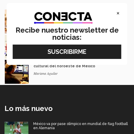
×
De negocio familiar a modelo de eventos: el
camino de una egresada
Mauricio Gaona
Recibe nuestro newsletter de
noticias:
Estos EXATEC lideran empresas en México y
LATAM
Carolina Contreras y Rebeca Ruiz
Ludic Jam: 27 videojuegos con memoria
cultural del noroeste de México
Mariana Aguilar
Lo más nuevo
México va por pase olímpico en mundial de flag football
en Alemania