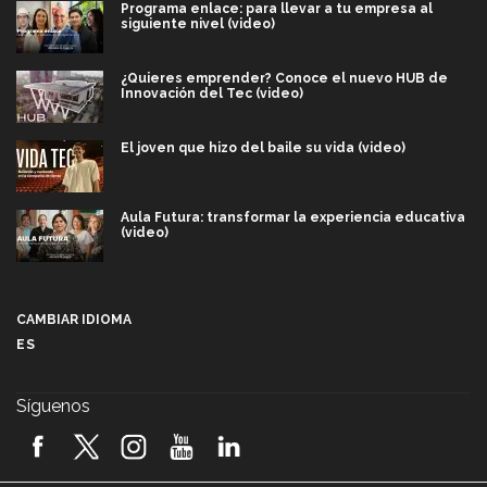
Programa enlace: para llevar a tu empresa al
siguiente nivel (video)
¿Quieres emprender? Conoce el nuevo HUB de
Innovación del Tec (video)
El joven que hizo del baile su vida (video)
Aula Futura: transformar la experiencia educativa
(video)
Más que un festival cultural: así es la magia de
VIBRART 2026 (video)
CAMBIAR IDIOMA
ES
Javier Guzmán: investigación con impacto social
(video)
Síguenos
¡México, en el top del mundial de robótica FIRST
2026! (video)