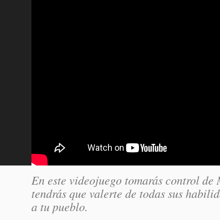
En este videojuego tomarás control de 
tendrás que valerte de todas sus habili
a tu pueblo.