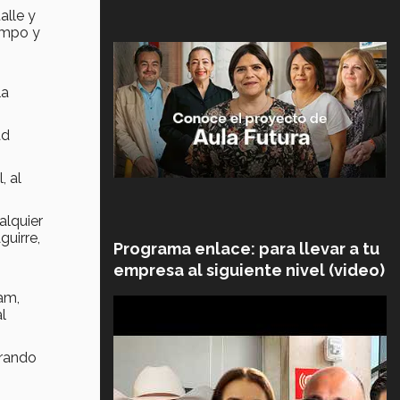
alle y
campo y
la
ad
, al
alquier
guirre,
Programa enlace: para llevar a tu
empresa al siguiente nivel (video)
am,
l
erando