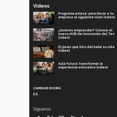
Videos
Programa enlace: para llevar a tu
empresa al siguiente nivel (video)
¿Quieres emprender? Conoce el
nuevo HUB de Innovación del Tec
(video)
El joven que hizo del baile su vida
(video)
Aula Futura: transformar la
experiencia educativa (video)
Más que un festival cultural: así es
la magia de VIBRART 2026 (video)
CAMBIAR IDIOMA
ES
Javier Guzmán: investigación con
impacto social (video)
Síguenos
¡México, en el top del mundial de