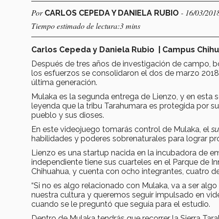
Por
- 16/03/201
CARLOS CEPEDA Y DANIELA RUBIO
Tiempo estimado de lectura:3 mins
Carlos Cepeda y Daniela Rubio
| Campus Chih
Después de tres años de investigación de campo, bo
los esfuerzos se consolidaron el dos de marzo 2018
última generación.
Mulaka es la segunda entrega de Lienzo, y en esta se
leyenda que la tribu Tarahumara es protegida por s
pueblo y sus dioses.
En este videojuego tomarás control de Mulaka, el
s
habilidades y poderes sobrenaturales para lograr pr
Lienzo es una startup nacida en la incubadora de e
independiente tiene sus cuarteles en el Parque de 
Chihuahua, y cuenta con ocho integrantes, cuatro d
“Si no es algo relacionado con Mulaka, va a ser al
nuestra cultura y queremos seguir impulsado en vi
cuando se le preguntó que seguía para el estudio.
Dentro de Mulaka tendrás que recorrer la Sierra Ta