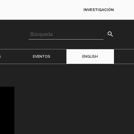
INVESTIGACIÓN
search
S
EVENTOS
ENGLISH