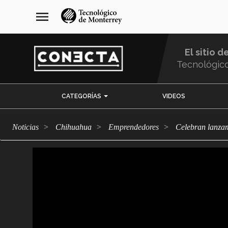
Pasar
navegación
menu
al
principal
contenido
principal
El sitio d
Tecnológic
Menu
CATEGORÍAS
VIDEOS
Comunidad
Noticias
Chihuahua
emprendedores
Celebran lan