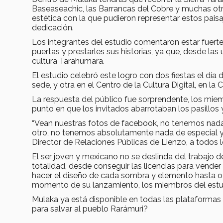
Baseaseachic, las Barrancas del Cobre y muchas otra
estética con la que pudieron representar estos pais
dedicación.
Los integrantes del estudio comentaron estar fuert
puertas y prestarles sus historias, ya que, desde las
cultura Tarahumara.
El estudio celebró este logro con dos fiestas el dí
sede, y otra en el Centro de la Cultura Digital, en la
La respuesta del público fue sorprendente, los miem
punto en que los invitados abarrotaban los pasillos y 
“Vean nuestras fotos de facebook, no tenemos nada 
otro, no tenemos absolutamente nada de especial y p
Director de Relaciones Públicas de Lienzo, a todos
El ser joven y mexicano no se deslinda del trabajo 
totalidad, desde conseguir las licencias para vend
hacer el diseño de cada sombra y elemento hasta o
momento de su lanzamiento, los miembros del estud
Mulaka ya está disponible en todas las plataformas 
para salvar al pueblo Rarámuri?