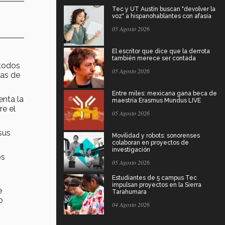
Tec y UT Austin buscan "devolver la
voz" a hispanohablantes con afasia
05 Agosto 2026
El escritor que dice que la derrota
también merece ser contada
 todos
05 Agosto 2026
las de
Entre miles: mexicana gana beca de
enta la
maestría Erasmus Mundus LIVE
re el
05 Agosto 2026
sus
Movilidad y robots: sonorenses
colaboran en proyectos de
investigación
os
05 Agosto 2026
Estudiantes de 5 campus Tec
impulsan proyectos en la Sierra
e
Tarahumara
o
04 Agosto 2026