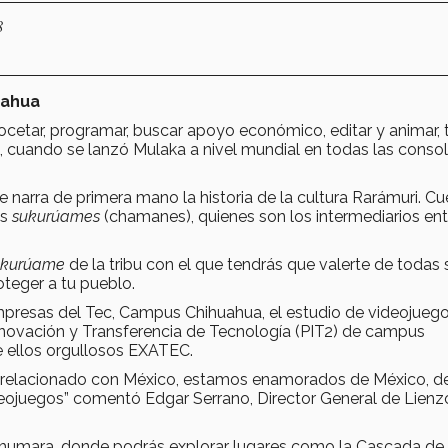
8
uahua
cetar, programar, buscar apoyo económico, editar y animar,
, cuando se lanzó Mulaka a nivel mundial en todas las conso
 narra de primera mano la historia de la cultura Rarámuri. Cu
us
sukurúames
(chamanes), quienes son los intermediarios ent
ukurúame
de la tribu con el que tendrás que valerte de todas 
oteger a tu pueblo.
mpresas del Tec, Campus Chihuahua, el estudio de videojueg
Innovación y Transferencia de Tecnología (PIT2) de campus
e ellos orgullosos EXATEC.
go relacionado con México, estamos enamorados de México, d
deojuegos” comentó Edgar Serrano, Director General de Lienz
rahumara, donde podrás explorar lugares como la Cascada de