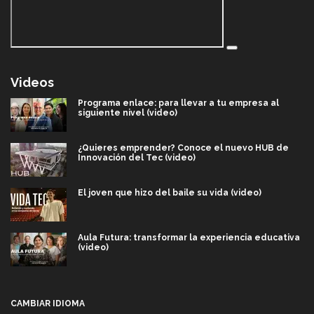
Videos
Programa enlace: para llevar a tu empresa al
siguiente nivel (video)
¿Quieres emprender? Conoce el nuevo HUB de
Innovación del Tec (video)
El joven que hizo del baile su vida (video)
Aula Futura: transformar la experiencia educativa
(video)
Más que un festival cultural: así es la magia de
VIBRART 2026 (video)
CAMBIAR IDIOMA