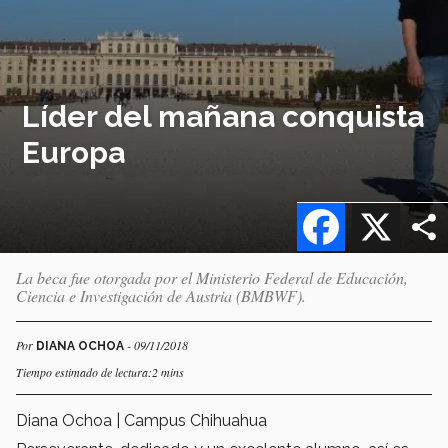
Líder del mañana conquista
Europa
Facebook
X
La beca fue otorgada por el Ministerio Federal de Educación,
Ciencia e Investigación de Austria (BMBWF).
Por
- 09/11/2018
DIANA OCHOA
Tiempo estimado de lectura:2 mins
Diana Ochoa | Campus Chihuahua