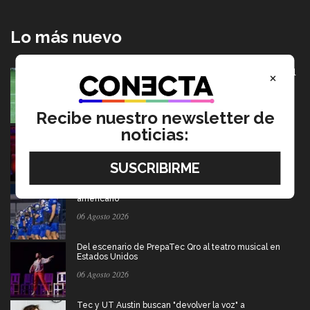
Lo más nuevo
×
México va por pase olímpico en mundial de flag football
en Alemania
07 Agosto 2026
Recibe nuestro newsletter de
noticias:
Música y teatro: EXATEC en el elenco de El Fantasma
de la Ópera México
07 Agosto 2026
Borregos CCM van por el campeonato en liga mayor de
americano
06 Agosto 2026
Del escenario de PrepaTec Qro al teatro musical en
Estados Unidos
06 Agosto 2026
Tec y UT Austin buscan "devolver la voz" a