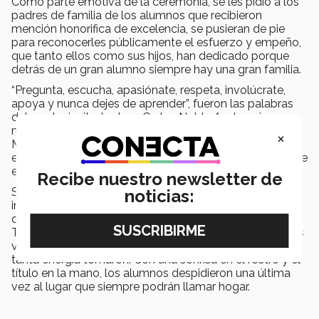
Como parte emotiva de la ceremonia, se les pidió a los
padres de familia de los alumnos que recibieron
mención honorifica de excelencia, se pusieran de pie
para reconocerles públicamente el esfuerzo y empeño,
que tanto ellos como sus hijos, han dedicado porque
detrás de un gran alumno siempre hay una gran familia.
“Pregunta, escucha, apasiónate, respeta, involúcrate,
apoya y nunca dejes de aprender”, fueron las palabras
del orador invitado, Juan Carlos Noble Ayub, quien
motivó a los egresados a ser los profesionistas que
×
México y el mundo necesitan, a dar siempre lo mejor de
ellos y conducir su vida diaria con ética y los valores que
el Tecnológico de Monterrey les inculcó.
Recibe nuestro newsletter de
Sin importar si fueron cuatro, cinco o seis años los
noticias:
invertidos, su viaje estudiantil llegó a su fin, y es aquí en
que los alumnos saldrán al mundo a devolver lo que el
Tecnológico les ha aportado, actuando siempre con los
valores y conducta contenidos en la protesta que con
tanta energía tomaron. Con una sonrisa en el rostro y el
título en la mano, los alumnos despidieron una última
vez al lugar que siempre podrán llamar hogar.