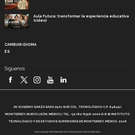
Aula Futura: transformar la experiencia educativa
(video)
Más que un festival cultural: así es la magia de
VIBRART 2026 (video)
CAMBIAR IDIOMA
ES
Javier Guzmán: investigación con impacto social
(video)
Síguenos
¡México, en el top del mundial de robótica FIRST
2026! (video)
Vida Tec: Pasión, disciplina y básquetbol, con Gael
Adame (video)
A
AV. EUGENIO GARZA SADA 2501 SUR COL. TECNOLÓGICO C.P. 64849 |
L
¿Cómo es el Modelo Educativo Tec? (video)
MONTERREY, NUEVO LEÓN, MÉXICO | TEL. +52 (81) 8358-2000 D.R.© INSTITUTO
TECNOLÓGICO Y DE ESTUDIOS SUPERIORES DE MONTERREY, MÉXICO. 2018
Vida Tec: Feminismo e Inteligencia Artificial, Paola
*DEC-520912 PROGRAMAS EN MODALIDAD ESCOLARIZADA.