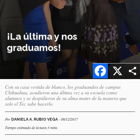
¡La última y nos
graduamos!
Facebook
X
Con su casa vestida de blanco, los graduandos de campus
Chihuahua, acudieron una última vez a su escuela como
alumnos y se despidieron de su alma mater de la manera que
solo el Tec sabe hacerlo.
Por
- 08/12/2017
DANIELA A. RUBIO VEGA
Tiempo estimado de lectura:3 mins