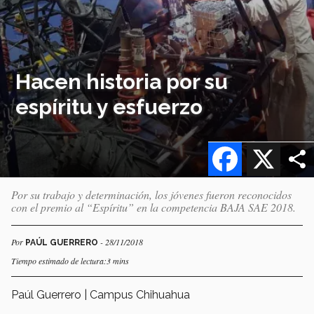
Hacen historia por su
espíritu y esfuerzo
Facebook
X
Por su trabajo y determinación, los jóvenes fueron reconocidos
con el premio al “Espíritu” en la competencia BAJA SAE 2018.
Por
- 28/11/2018
PAÚL GUERRERO
Tiempo estimado de lectura:3 mins
Paúl Guerrero | Campus Chihuahua