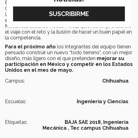
Entre los integrantes del equipo se encuentran Mauricio
Ortiz, Gerardo Bustillos, Eduardo Orozco, Luisa Férez
Lafón, Alejandro Cano, Luis Cota, Luis Rivas,
encabezados por el director de la carrera de Ingeniería
Mecánica, Gildardo Rosas Pérez, quienes emprendieron
el viaje con el reto y la ilusión de hacer un buen papel en
la competencia.
Para el próximo año
los integrantes del equipo tienen
pensado construir un nuevo “todo terreno”, con un mejor
diseño, más ligero con el que pretenden
mejorar su
participación en México y competir en los Estados
Unidos en el mes de mayo.
Campus:
Chihuahua
Escuelas:
Ingeniería y Ciencias
Etiquetas:
BAJA SAE 2018,
Ingeniería
Mecánica ,
Tec campus Chihuahua