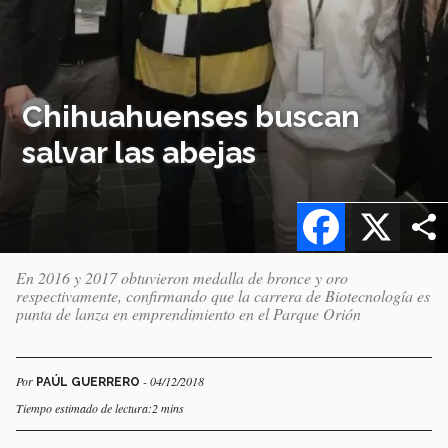
Chihuahuenses buscan
salvar las abejas
Facebook
X
En 2016 y 2017 obtuvieron medalla de bronce y oro
respectivamente, confirmando que la carrera de Biotecnología es
punta de lanza en emprendimiento en el Parque Orión
Por
- 04/12/2018
PAÚL GUERRERO
Tiempo estimado de lectura:2 mins