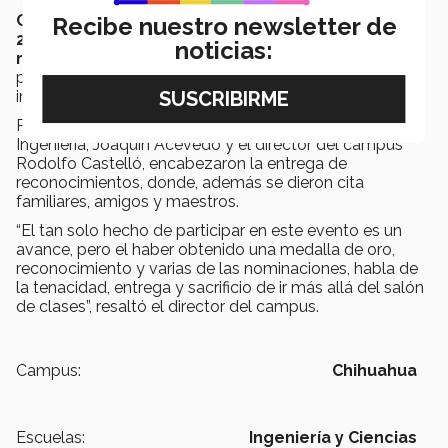
Cabe destacar que el equipo de Chihuahua en el
Recibe nuestro newsletter de
2016 y 2017 obtuvieron medalla de bronce y oro
noticias:
respectivamente
, reafirmando que Biotecnología es
punta de lanza en emprendimiento con más proyectos
incubados en el Parque Orión.
Para reconocer el logro de los alumnos, el decano de
Ingeniería, Joaquín Acevedo y el director del campus
Rodolfo Castelló, encabezaron la entrega de
reconocimientos, donde, además se dieron cita
familiares, amigos y maestros.
“El tan solo hecho de participar en este evento es un
avance, pero el haber obtenido una medalla de oro,
reconocimiento y varias de las nominaciones, habla de
la tenacidad, entrega y sacrificio de ir más allá del salón
de clases”, resaltó el director del campus.
Campus:
Chihuahua
Escuelas:
Ingeniería y Ciencias