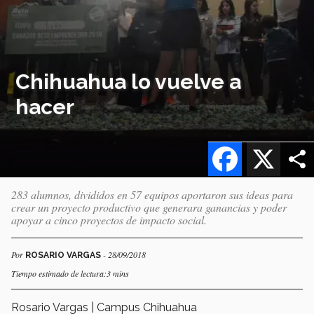
Chihuahua lo vuelve a
hacer
Facebook
X
283 alumnos, divididos en 57 equipos aportaron sus ideas para
crear un proyecto productivo que generara ganancias y poder
apoyar a cinco proyectos de impacto social.
Por
- 28/09/2018
ROSARIO VARGAS
Tiempo estimado de lectura:3 mins
Rosario Vargas | Campus Chihuahua