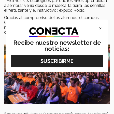
“Hicimos kits ecológicos par que los niños aprendieran
a sembrar, venía desde la maseta, la tierra, las semillas,
el fertilizante y el instructivo”, explicó Rocío.
Gracias al compromiso de los alumnos, el campus
Chihuahua vuelve a posicionarse en primer lugar a nivel
×
nacional, a pesar de que la meta dejada en 2017 se veía
difícil de superar.
Recibe nuestro newsletter de
noticias:
Participaron 283 alumnos de primero y segundo semestre de profesional