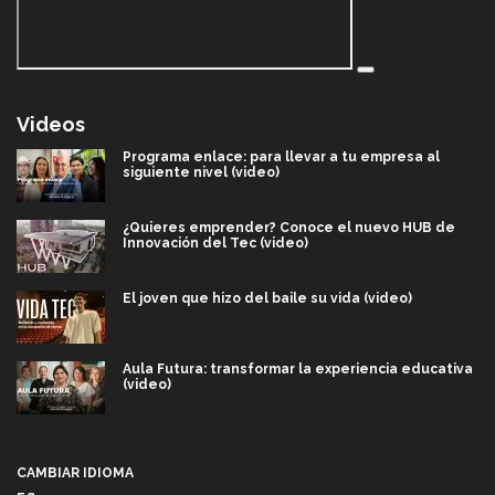
Videos
Programa enlace: para llevar a tu empresa al
siguiente nivel (video)
¿Quieres emprender? Conoce el nuevo HUB de
Innovación del Tec (video)
El joven que hizo del baile su vida (video)
Aula Futura: transformar la experiencia educativa
(video)
Más que un festival cultural: así es la magia de
VIBRART 2026 (video)
CAMBIAR IDIOMA