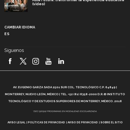
Aula Futura: transformar la experiencia educativa
(video)
Más que un festival cultural: así es la magia de
VIBRART 2026 (video)
CAMBIAR IDIOMA
ES
Javier Guzmán: investigación con impacto social
(video)
Síguenos
¡México, en el top del mundial de robótica FIRST
2026! (video)
Vida Tec: Pasión, disciplina y básquetbol, con Gael
Adame (video)
A
AV. EUGENIO GARZA SADA 2501 SUR COL. TECNOLÓGICO C.P. 64849 |
L
¿Cómo es el Modelo Educativo Tec? (video)
MONTERREY, NUEVO LEÓN, MÉXICO | TEL. +52 (81) 8358-2000 D.R.© INSTITUTO
TECNOLÓGICO Y DE ESTUDIOS SUPERIORES DE MONTERREY, MÉXICO. 2018
Vida Tec: Feminismo e Inteligencia Artificial, Paola
*DEC-520912 PROGRAMAS EN MODALIDAD ESCOLARIZADA.
Ricaurte (video)
AVISO LEGAL
POLÍTICAS DE PRIVACIDAD
AVISO DE PRIVACIDAD
SOBRE EL SITIO