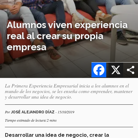
Alumnos viven experiencia
real al crear su propia
empresa
Facebook
X
La Primera Experiencia Empresarial inicia a los alumnos en el
mundo de los negocios, se les enseña como emprender, mantener
y desarrollar una idea de negocio.
Por
- 15/10/2019
JOSÉ ALEJANDRO DÍAZ
Tiempo estimado de lectura:2 mins
Desarrollar una idea de negocio, crear la