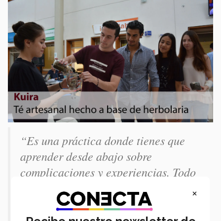
“Es una práctica donde tienes que
aprender desde abajo sobre
complicaciones y experiencias. Todo
para hacerte una idea de cómo son
×
las cosas en la vida real, y en un
futuro se pueda aprovechar". Alberto