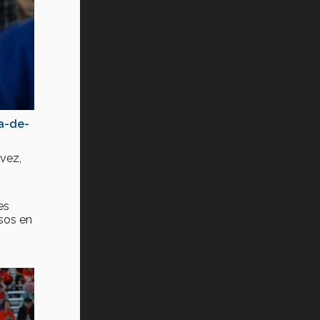
a-de-
vez,
es
rsos en