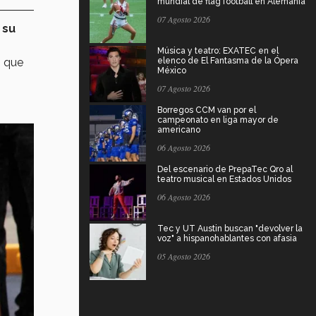
mundial de flag football en Alemania
07 Agosto 2026
 su
Música y teatro: EXATEC en el
s que
elenco de El Fantasma de la Ópera
México
07 Agosto 2026
Borregos CCM van por el
campeonato en liga mayor de
americano
06 Agosto 2026
Del escenario de PrepaTec Qro al
teatro musical en Estados Unidos
06 Agosto 2026
Tec y UT Austin buscan "devolver la
voz" a hispanohablantes con afasia
05 Agosto 2026