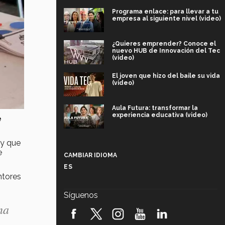
Programa enlace: para llevar a tu
empresa al siguiente nivel (video)
¿Quieres emprender? Conoce el
nuevo HUB de Innovación del Tec
(video)
El joven que hizo del baile su vida
(video)
Aula Futura: transformar la
experiencia educativa (video)
e
Más que un festival cultural: así es
 y que
la magia de VIBRART 2026 (video)
e
CAMBIAR IDIOMA
ES
Javier Guzmán: investigación con
ntores
impacto social (video)
Síguenos
¡México, en el top del mundial de
na
robótica FIRST 2026! (video)