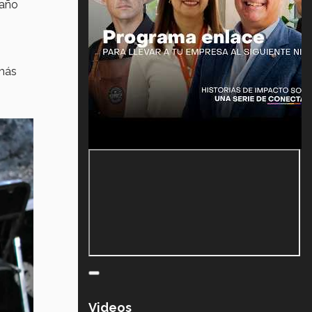
 año
 más
Videos