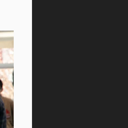
Vida Tec: Pasión, disciplina y
básquetbol, con Gael Adame
(video)
¿Cómo es el Modelo Educativo
Tec? (video)
Vida Tec: Feminismo e Inteligencia
Artificial, Paola Ricaurte (video)