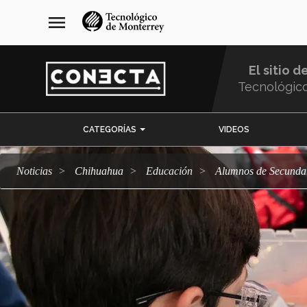
Pasar
navegación
menu
al
principal
contenido
principal
El sitio d
Tecnológic
Menu
CATEGORÍAS
VIDEOS
Comunidad
Noticias
Chihuahua
Educación
Alumnos de Secunda