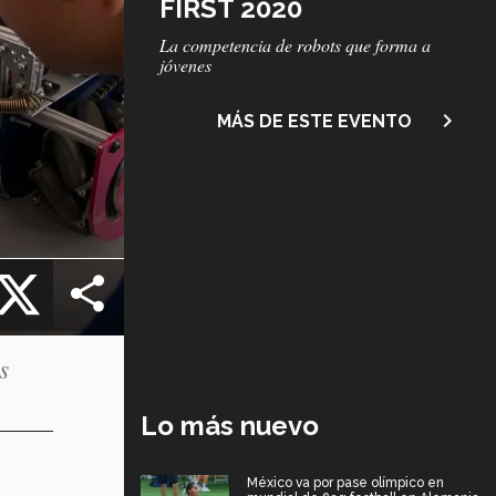
FIRST 2020
Subtítulo
La competencia de robots que forma a
jóvenes
navigate_next
MÁS DE ESTE EVENTO
cebook
X
s
Lo más nuevo
México va por pase olímpico en