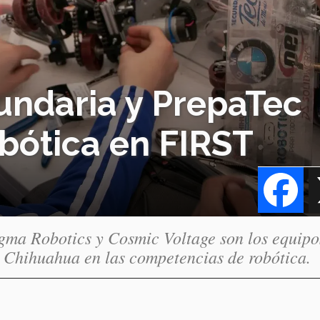
ndaria y PrepaTec
obótica en FIRST
Fa
Sigma Robotics y Cosmic Voltage son los equipo
 Chihuahua en las competencias de robótica.