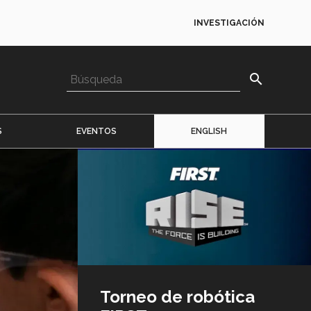
INVESTIGACIÓN
search
S
EVENTOS
ENGLISH
Imagen
o
logo
Torneo de robótica