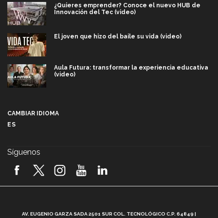
¿Quieres emprender? Conoce el nuevo HUB de
Innovación del Tec (video)
El joven que hizo del baile su vida (video)
Aula Futura: transformar la experiencia educativa
(video)
Más que un festival cultural: así es la magia de
VIBRART 2026 (video)
CAMBIAR IDIOMA
ES
Javier Guzmán: investigación con impacto social
(video)
Síguenos
¡México, en el top del mundial de robótica FIRST
2026! (video)
Vida Tec: Pasión, disciplina y básquetbol, con Gael
Adame (video)
A
AV. EUGENIO GARZA SADA 2501 SUR COL. TECNOLÓGICO C.P. 64849 |