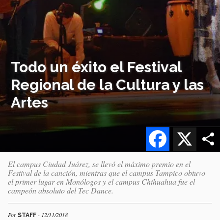
Todo un éxito el Festival
Regional de la Cultura y las
Artes
Facebook
X
El campus Ciudad Juárez, se llevó el máximo premio en el
Festival de la canción, mientras que el campus Tampico obtuvo
el primer lugar en Monólogos y el campus Chihuahua fue el
campeón absoluto del Tec Dance.
Por
- 12/11/2018
STAFF