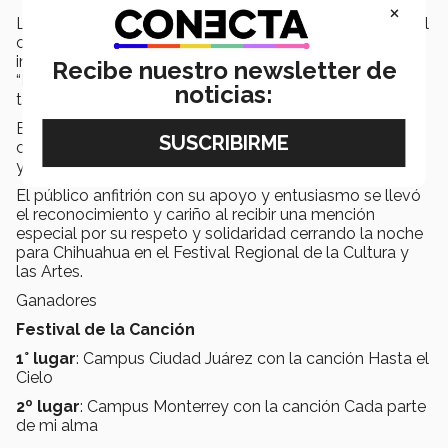
×
La gran noche en los “Monólogos fue para “Mamitis”, del
campus Tampico quien además del primer lugar, su
interprete Fermín Alexis Narváez, ganó el premio al
Recibe nuestro newsletter de
“Mejor actor”, así como también el galardón al “Mejor
noticias:
texto inédito”.
El tercer lugar lo ganó “TOC”, del campus Laguna y el
cuarto lugar fue de Tampico y “Pollo frito, adolescencia
y un brasier”.
El público anfitrión con su apoyo y entusiasmo se llevó
el reconocimiento y cariño al recibir una mención
especial por su respeto y solidaridad cerrando la noche
para Chihuahua en el Festival Regional de la Cultura y
las Artes.
Ganadores
Festival de la Canción
1° lugar
: Campus Ciudad Juárez con la canción Hasta el
Cielo
2º lugar
: Campus Monterrey con la canción Cada parte
de mi alma