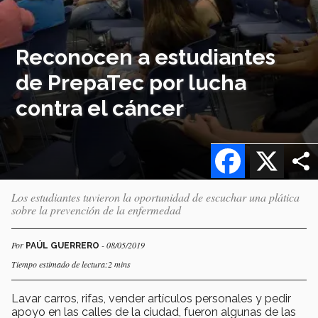
Reconocen a estudiantes
de PrepaTec por lucha
contra el cáncer
Facebook
X
Los estudiantes tuvieron la oportunidad de escuchar una plática
sobre la prevención de la enfermedad
Por
- 08/05/2019
PAÚL GUERRERO
Tiempo estimado de lectura:2 mins
Lavar carros, rifas, vender artículos personales y pedir
apoyo en las calles de la ciudad, fueron algunas de las