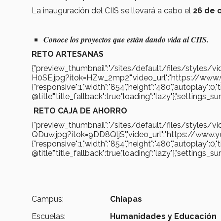
La inauguración del CIIS se llevará a cabo el
26 de o
Conoce los proyectos que están dando vida al CIIS.
RETO ARTESANAS
{"preview_thumbnail":"/sites/default/files/styl
H0SE.jpg?itok=HZw_2mp2","video_url":"https://www
{"responsive":1,"width":"854","height":"480","autoplay":0,
@title","title_fallback":true,"loading":"lazy"},"settin
RETO CAJA DE AHORRO
{"preview_thumbnail":"/sites/default/files/styl
QDuw.jpg?itok=9DD8QljS","video_url":"https://www
{"responsive":1,"width":"854","height":"480","autoplay":0,
@title","title_fallback":true,"loading":"lazy"},"settin
Campus:
Chiapas
Escuelas:
Humanidades y Educación