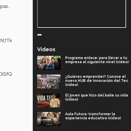
apas.
skN7Tk
Videos
Programa enlace: para llevar a tu
empresa al siguiente nivel (video)
bOlSfQ
¿Quieres emprender? Conoce el
nuevo HUB de Innovación del Tec
(video)
El joven que hizo del baile su vida
(video)
Aula Futura: transformar la
experiencia educativa (video)