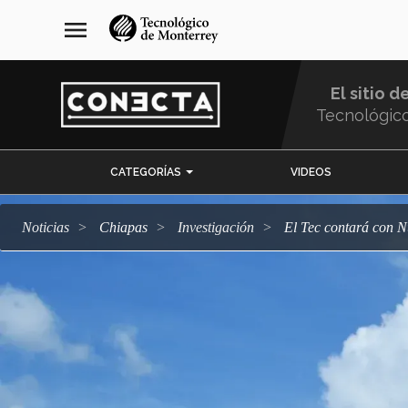
Pasar
navegación
menu
al
principal
contenido
principal
El sitio d
Tecnológic
Menu
CATEGORÍAS
VIDEOS
Comunidad
Noticias
Chiapas
Investigación
El Tec contará con 