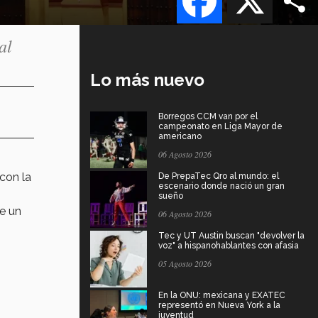
al
Lo más nuevo
Borregos CCM van por el
campeonato en Liga Mayor de
americano
06 Agosto 2026
 con la
De PrepaTec Qro al mundo: el
escenario donde nació un gran
sueño
de un
06 Agosto 2026
Tec y UT Austin buscan "devolver la
voz" a hispanohablantes con afasia
05 Agosto 2026
En la ONU: mexicana y EXATEC
representó en Nueva York a la
juventud