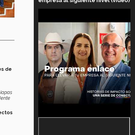
empresa al siguiente nivel (video)
es de
hiapas
dente
ectos