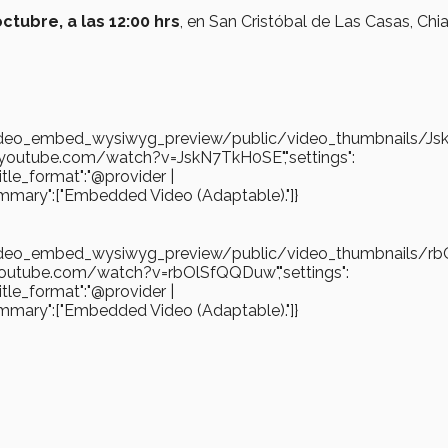
ctubre, a las 12:00 hrs
, en San Cristóbal de Las Casas, Chi
es/video_embed_wysiwyg_preview/public/video_thumbnails/J
.youtube.com/watch?v=JskN7TkH0SE","settings":
"title_format":"@provider |
gs_summary":["Embedded Video (Adaptable)."]}
es/video_embed_wysiwyg_preview/public/video_thumbnails/r
.youtube.com/watch?v=rbOlSfQQDuw","settings":
"title_format":"@provider |
gs_summary":["Embedded Video (Adaptable)."]}