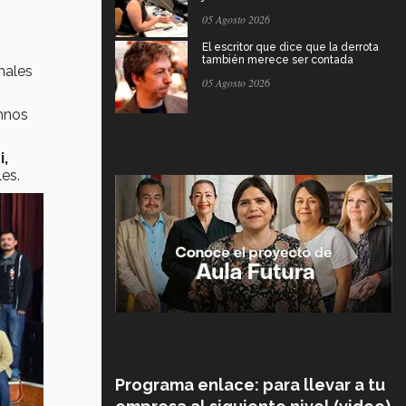
05 Agosto 2026
El escritor que dice que la derrota
también merece ser contada
nales
05 Agosto 2026
umnos
i,
es.
Programa enlace: para llevar a tu