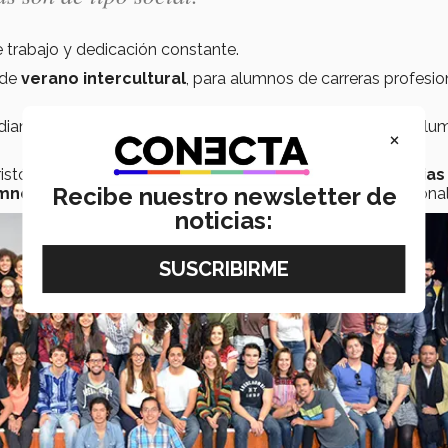
e trabajo y dedicación constante.
 de
verano intercultural
, para alumnos de carreras profesio
udiantil, obteniendo una respuesta favorable por parte de al
×
ristóbal de Las Casas, Chiapas; el piloto de las
Experiencias 
Recibe nuestro newsletter de
mnos nacionales
de diversos campus y carreras profesional
noticias: