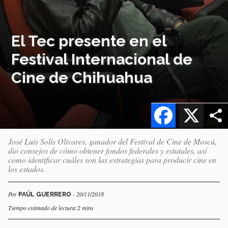
El Tec presente en el
Festival Internacional de
Cine de Chihuahua
Facebook
X
José Luis Solís Olivares, ganador del Festival de Cine de Moscú,
dio consejos de cómo obtener fondos federales y estatales, así
como identificar cuáles son las estrategias para producir cine en
los estados.
Por
- 20/11/2018
PAÚL GUERRERO
Tiempo estimado de lectura:2 mins