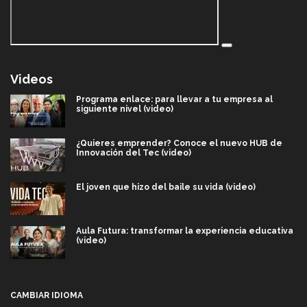
Videos
Programa enlace: para llevar a tu empresa al
siguiente nivel (video)
¿Quieres emprender? Conoce el nuevo HUB de
Innovación del Tec (video)
El joven que hizo del baile su vida (video)
Aula Futura: transformar la experiencia educativa
(video)
Más que un festival cultural: así es la magia de
VIBRART 2026 (video)
CAMBIAR IDIOMA