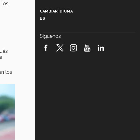
Más que un festival cultural: así es
 los
la magia de VIBRART 2026 (video)
CAMBIAR IDIOMA
ES
Javier Guzmán: investigación con
impacto social (video)
Síguenos
¡México, en el top del mundial de
robótica FIRST 2026! (video)
pués
e
Vida Tec: Pasión, disciplina y
básquetbol, con Gael Adame
(video)
en los
¿Cómo es el Modelo Educativo
Tec? (video)
Vida Tec: Feminismo e Inteligencia
Artificial, Paola Ricaurte (video)