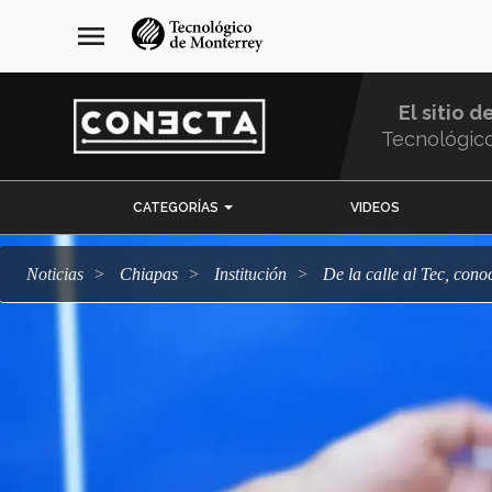
Pasar
navegación
menu
al
principal
contenido
principal
El sitio d
Tecnológic
Menu
CATEGORÍAS
VIDEOS
Comunidad
Noticias
Chiapas
Institución
De la calle al Tec, con