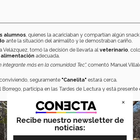
os alumnos
, quienes la acariciaban y compartían algún snac
ado
ante la situación del animalito y le demostraban cariño.
a Velázquez, tomó la decisión de llevarla al
veterinario
, col
a
alimentación
adecuada.
 integrante más en la comunidad Tec”,
comentó Manuel Villa
 conviviendo, seguramente
"Canelita"
estará cerca.
l Borrego, participa en las Tardes de Lectura y está presente
×
Recibe nuestro newsletter de
noticias: