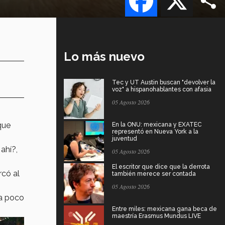
Lo más nuevo
Tec y UT Austin buscan "devolver la
voz" a hispanohablantes con afasia
05 Agosto 2026
que
En la ONU: mexicana y EXATEC
representó en Nueva York a la
juventud
ahí?,
05 Agosto 2026
El escritor que dice que la derrota
rcó al
también merece ser contada
05 Agosto 2026
 a poco
Entre miles: mexicana gana beca de
maestría Erasmus Mundus LIVE