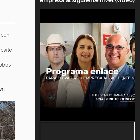
empresa al siguiente nivel (video)
k con
ocarle
lobos
 en