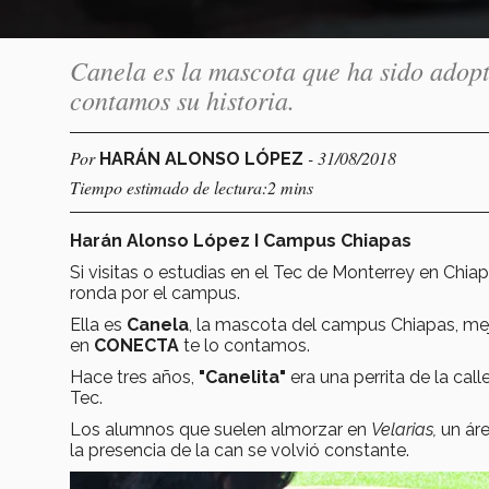
Canela es la mascota que ha sido adop
contamos su historia.
Por
- 31/08/2018
HARÁN ALONSO LÓPEZ
Tiempo estimado de lectura:2 mins
Harán Alonso López I Campus Chiapas
Si visitas o estudias en el Tec de Monterrey en Ch
ronda por el campus.
Ella es
Canela
, la mascota del campus Chiapas, me
en
CONECTA
te lo contamos.
Hace tres años,
"Canelita"
era una perrita de la cal
Tec.
Los alumnos que suelen almorzar en
Velarias,
un ár
la presencia de la can se volvió constante.