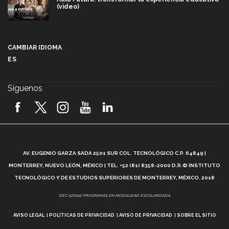
(video)
Más que un festival cultural: así es la magia de
VIBRART 2026 (video)
CAMBIAR IDIOMA
ES
Javier Guzmán: investigación con impacto social
(video)
Síguenos
¡México, en el top del mundial de robótica FIRST
2026! (video)
Vida Tec: Pasión, disciplina y básquetbol, con Gael
Adame (video)
A
AV. EUGENIO GARZA SADA 2501 SUR COL. TECNOLÓGICO C.P. 64849 |
L
¿Cómo es el Modelo Educativo Tec? (video)
MONTERREY, NUEVO LEÓN, MÉXICO | TEL. +52 (81) 8358-2000 D.R.© INSTITUTO
TECNOLÓGICO Y DE ESTUDIOS SUPERIORES DE MONTERREY, MÉXICO. 2018
Vida Tec: Feminismo e Inteligencia Artificial, Paola
*DEC-520912 PROGRAMAS EN MODALIDAD ESCOLARIZADA.
Ricaurte (video)
AVISO LEGAL
POLÍTICAS DE PRIVACIDAD
AVISO DE PRIVACIDAD
SOBRE EL SITIO