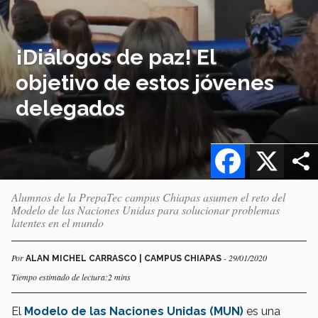
¡Diálogos de paz! El
objetivo de estos jóvenes
delegados
Facebook
X
Alumnos de la PrepaTec campus Chiapas asumen el reto del
Modelo de las Naciones Unidas para solucionar problemas
latentes en el mundo
Por
- 29/01/2020
ALAN MICHEL CARRASCO | CAMPUS CHIAPAS
Tiempo estimado de lectura:2 mins
El
Modelo de las Naciones Unidas (MUN)
es una