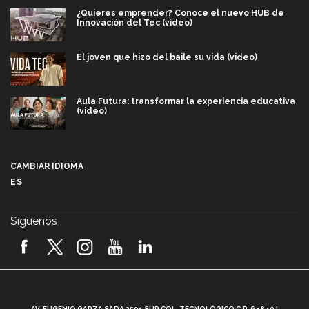
¿Quieres emprender? Conoce el nuevo HUB de
Innovación del Tec (video)
El joven que hizo del baile su vida (video)
Aula Futura: transformar la experiencia educativa
(video)
Más que un festival cultural: así es la magia de
VIBRART 2026 (video)
CAMBIAR IDIOMA
ES
Javier Guzmán: investigación con impacto social
(video)
Síguenos
¡México, en el top del mundial de robótica FIRST
2026! (video)
Vida Tec: Pasión, disciplina y básquetbol, con Gael
Adame (video)
A
AV. EUGENIO GARZA SADA 2501 SUR COL. TECNOLÓGICO C.P. 64849 |