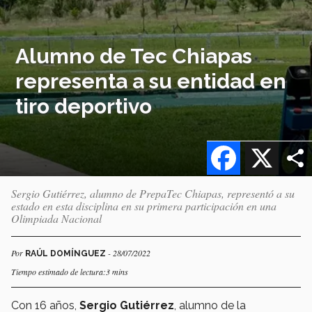
Alumno de Tec Chiapas
representa a su entidad en
tiro deportivo
Facebook
X
Sergio Gutiérrez, alumno de PrepaTec Chiapas, representó a su
estado en esta disciplina en su primera participación en una
Olimpiada Nacional
Por
- 28/07/2022
RAÚL DOMÍNGUEZ
Tiempo estimado de lectura:3 mins
Con 16 años,
Sergio Gutiérrez
, alumno de la