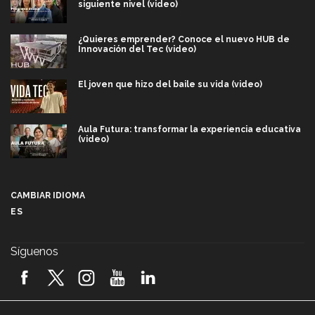
siguiente nivel (video)
¿Quieres emprender? Conoce el nuevo HUB de
Innovación del Tec (video)
El joven que hizo del baile su vida (video)
Aula Futura: transformar la experiencia educativa
(video)
Más que un festival cultural: así es la magia de
VIBRART 2026 (video)
CAMBIAR IDIOMA
ES
Javier Guzmán: investigación con impacto social
(video)
Síguenos
¡México, en el top del mundial de robótica FIRST
2026! (video)
Vida Tec: Pasión, disciplina y básquetbol, con Gael