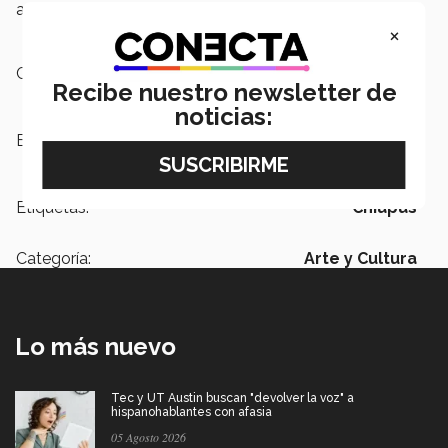
ary":["Embedded Video (Adaptable)."]}
×
Campus:
Chiapas
Recibe nuestro newsletter de
noticias:
Escuelas:
PrepaTec
Etiquetas:
Chiapas
Categoría:
Arte y Cultura
Lo más nuevo
Tec y UT Austin buscan "devolver la voz" a
hispanohablantes con afasia
05 Agosto 2026