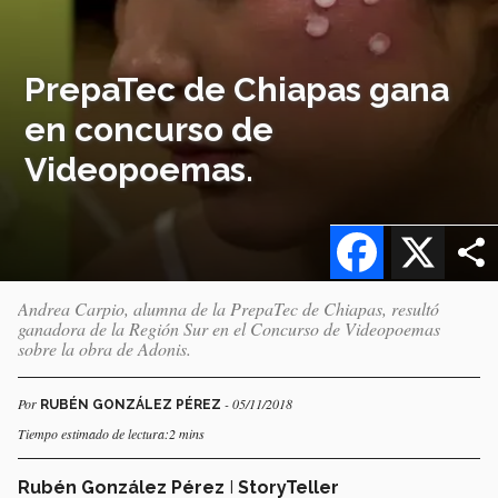
PrepaTec de Chiapas gana
en concurso de
Videopoemas.
Facebook
X
Andrea Carpio, alumna de la PrepaTec de Chiapas, resultó
ganadora de la Región Sur en el Concurso de Videopoemas
sobre la obra de Adonis.
Por
- 05/11/2018
RUBÉN GONZÁLEZ PÉREZ
Tiempo estimado de lectura:2 mins
Rubén González Pérez
I
StoryTeller