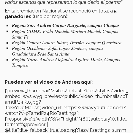
varias escenas que representan lo que decía el poema”
En la premiación Nacional se reconoció en total a
5
ganadores
(uno por región):
Región Sur: Andrea Carpio Burguete, campus Chiapas
Región CDMX: Frida Daniela Mortera Maciel, Campus
Santa Fe
Región Centro: Arturo Juárez Treviño, campus Querétaro
Región Occidente: Sofía López Jiménez, campus
Guadalajara Sede Santa Anita
Región Norte: Andrea Alejandra Aguirre Doria, Campus
Tampico
Puedes ver el video de Andrea aquí:
{"preview_thumbnail":"/sites/default/files/styles/video_
embed_wysiwyg_preview/public/video_thumbnails/pT
amdPz4Rlo.jpg?
itok=YDgMaLsh","video_url":"https://www.youtube.com/
watch?v=pTamdPz4Rlo","settings":
{"responsive":1,"width":"854","height":"480","autoplay":0,"title_
format":"@provider |
@title","title_fallback":true,"loading":"lazy"},"settings_summ