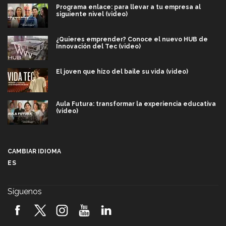
Programa enlace: para llevar a tu empresa al
siguiente nivel (video)
¿Quieres emprender? Conoce el nuevo HUB de
Innovación del Tec (video)
El joven que hizo del baile su vida (video)
Aula Futura: transformar la experiencia educativa
(video)
Más que un festival cultural: así es la magia de
VIBRART 2026 (video)
CAMBIAR IDIOMA
ES
Javier Guzmán: investigación con impacto social
(video)
Síguenos
¡México, en el top del mundial de robótica FIRST
2026! (video)