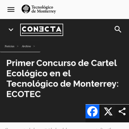
Pasar
navegación
menu
al
principal
contenido
principal
search
expand_more
Noticias
archivo
Primer Concurso de Cartel
Ecológico en el
Tecnológico de Monterrey:
ECOTEC
Facebook
X