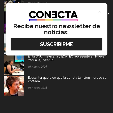
06 Agosto 2026
×
De PrepaTec Qro al mundo: el escenario donde nació un
gran sueño
06 Agosto 2026
Recibe nuestro newsletter de
noticias:
Tec y UT Austin buscan "devolver la voz" a
hispanohablantes con afasia
05 Agosto 2026
En la ONU: mexicana y EXATEC representó en Nueva
York a la juventud
05 Agosto 2026
El escritor que dice que la derrota también merece ser
contada
05 Agosto 2026