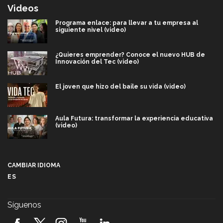
Videos
Programa enlace: para llevar a tu empresa al
siguiente nivel (video)
¿Quieres emprender? Conoce el nuevo HUB de
Innovación del Tec (video)
El joven que hizo del baile su vida (video)
Aula Futura: transformar la experiencia educativa
(video)
Más que un festival cultural: así es la magia de
VIBRART 2026 (video)
CAMBIAR IDIOMA
ES
Javier Guzmán: investigación con impacto social
(video)
Síguenos
¡México, en el top del mundial de robótica FIRST
2026! (video)