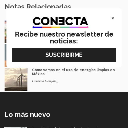
Notas Relacionadas
×
Dialogan sobre biodiversidad, energía y agua
en el norte del país
Recibe nuestro newsletter de
MARLENE GONZÁLEZ
noticias:
Elecciones en Brasil, la contienda entre Lula
y Bolsonaro
Emanuel Varela
Cómo vamos en el uso de energías limpias en
México
Gerardo González
Lo más nuevo