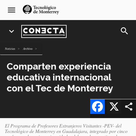
Pasar
navegación
menu
al
principal
contenido
principal
search
expand_more
Noticias
archivo
Comparten experiencia
educativa internacional
con el Tec de Monterrey
Facebook
X
El Programa de Profesores Extranjeros Visitantes -PEV- del
Tecnológico de Monterrey en Guadalajara, integrado por cinco