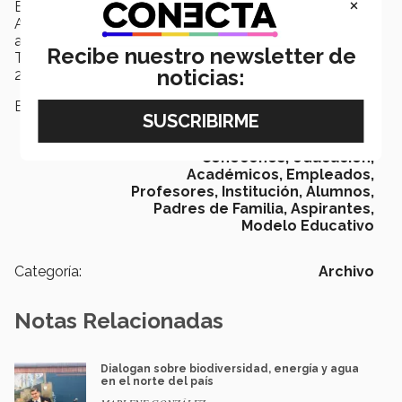
×
EDUCACIÓN
AGENCIA INFORMATIVA
agenciainformativa@servicios.itesm.mx
Recibe nuestro newsletter de
TANSANIA LEÓN
noticias:
26.02.2014
Etiquetas:
UV,
Empresas e instituciones,
Sedes y oficinas en el extranjero,
Campus,
Internacionalización,
Conócenos,
educación,
Académicos,
Empleados,
Profesores,
Institución,
Alumnos,
Padres de Familia,
Aspirantes,
Modelo Educativo
Categoría:
Archivo
Notas Relacionadas
Dialogan sobre biodiversidad, energía y agua
en el norte del país