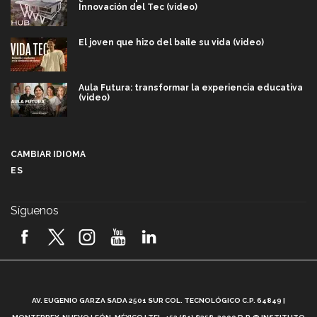
Innovación del Tec (video)
El joven que hizo del baile su vida (video)
Aula Futura: transformar la experiencia educativa
(video)
Más que un festival cultural: así es la magia de
VIBRART 2026 (video)
CAMBIAR IDIOMA
ES
Javier Guzmán: investigación con impacto social
(video)
Síguenos
¡México, en el top del mundial de robótica FIRST
2026! (video)
Vida Tec: Pasión, disciplina y básquetbol, con Gael
Adame (video)
A
AV. EUGENIO GARZA SADA 2501 SUR COL. TECNOLÓGICO C.P. 64849 |
L
¿Cómo es el Modelo Educativo Tec? (video)