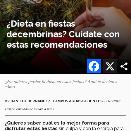
¿Dieta en fiestas
decembrinas? Cuídate con
estas recomendaciones
Facebook
X
¿No quieres perder la dieta en estas fechas? Aquí te decimos
cómo.
Por
- 23/12/2020
DANIELA HERNÁNDEZ |CAMPUS AGUASCALIENTES
Tiempo estimado de lectura:4 mins
¿Quieres saber cuál es la mejor forma para
disfrutar estas fiestas
sin culpa y con la energía para