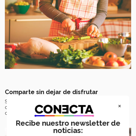
Comparte sin dejar de disfrutar
Si te regalan postres como galletas o buñuelos
×
compártelos con amigos, familiares y comete solo uno
como “probadita”.
Recibe nuestro newsletter de
noticias: