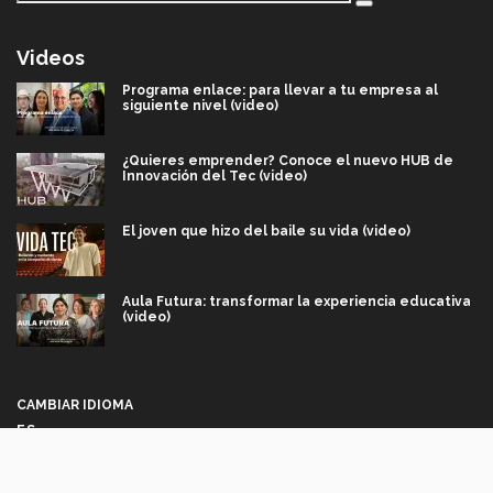
Videos
Programa enlace: para llevar a tu empresa al
siguiente nivel (video)
¿Quieres emprender? Conoce el nuevo HUB de
Innovación del Tec (video)
El joven que hizo del baile su vida (video)
Aula Futura: transformar la experiencia educativa
(video)
Más que un festival cultural: así es la magia de
VIBRART 2026 (video)
CAMBIAR IDIOMA
ES
Javier Guzmán: investigación con impacto social
(video)
Síguenos