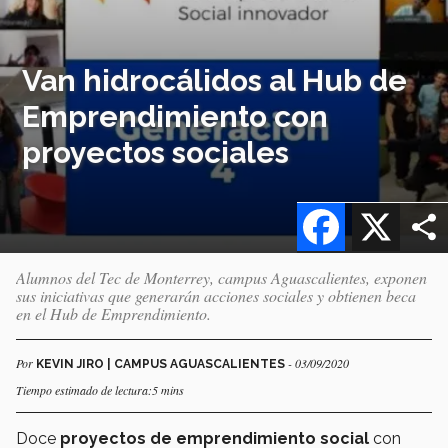
Van hidrocálidos al Hub de
Emprendimiento con
proyectos sociales
Facebook
X
Alumnos del Tec de Monterrey, campus Aguascalientes, exponen
sus iniciativas que generarán acciones sociales y obtienen beca
en el Hub de Emprendimiento.
Por
- 03/09/2020
KEVIN JIRO | CAMPUS AGUASCALIENTES
Tiempo estimado de lectura:5 mins
Doce
proyectos de emprendimiento social
con