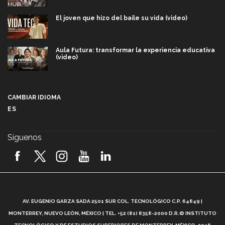
El joven que hizo del baile su vida (video)
Aula Futura: transformar la experiencia educativa
(video)
Más que un festival cultural: así es la magia de
VIBRART 2026 (video)
CAMBIAR IDIOMA
ES
Javier Guzmán: investigación con impacto social
(video)
Síguenos
¡México, en el top del mundial de robótica FIRST
2026! (video)
Vida Tec: Pasión, disciplina y básquetbol, con Gael
Adame (video)
A
AV. EUGENIO GARZA SADA 2501 SUR COL. TECNOLÓGICO C.P. 64849 |
L
¿Cómo es el Modelo Educativo Tec? (video)
MONTERREY, NUEVO LEÓN, MÉXICO | TEL. +52 (81) 8358-2000 D.R.© INSTITUTO