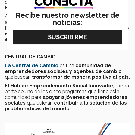
enfocado, por lo que pueden llegar muy lejos
”, compartió
Israel.
Recibe nuestro newsletter de
A pesar de que el
proyecto de Baáni,
tiene más de un
noticias:
año en desarrollo, para Israel, el equipo que está al
frente,
sabe que tiene mucho que aprender y ellos
están dispuestos a dedicarle el tiempo y
esfuerzo
para levantarlo.
CENTRAL DE CAMBIO
La Central de Cambio
es una
comunidad de
emprendedores sociales y agentes de cambio
que buscan
transformar de manera positiva al país.
El Hub de Emprendimiento Social Innovador,
forma
parte de uno de los cinco programas que tiene esta
comunidad para
apoyar a jóvenes emprendedores
sociales
que quieran
contribuir a la solución de las
problemáticas del mundo.