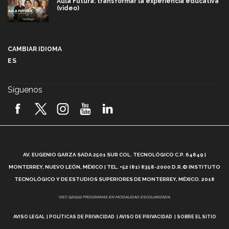
Aula Futura: transformar la experiencia educativa
(video)
Más que un festival cultural: así es la magia de
VIBRART 2026 (video)
CAMBIAR IDIOMA
ES
Javier Guzmán: investigación con impacto social
(video)
Síguenos
¡México, en el top del mundial de robótica FIRST
2026! (video)
Vida Tec: Pasión, disciplina y básquetbol, con Gael
Adame (video)
A
AV. EUGENIO GARZA SADA 2501 SUR COL. TECNOLÓGICO C.P. 64849 |
L
¿Cómo es el Modelo Educativo Tec? (video)
MONTERREY, NUEVO LEÓN, MÉXICO | TEL. +52 (81) 8358-2000 D.R.© INSTITUTO
TECNOLÓGICO Y DE ESTUDIOS SUPERIORES DE MONTERREY, MÉXICO. 2018
Vida Tec: Feminismo e Inteligencia Artificial, Paola
*DEC-520912 PROGRAMAS EN MODALIDAD ESCOLARIZADA.
Ricaurte (video)
AVISO LEGAL
POLÍTICAS DE PRIVACIDAD
AVISO DE PRIVACIDAD
SOBRE EL SITIO