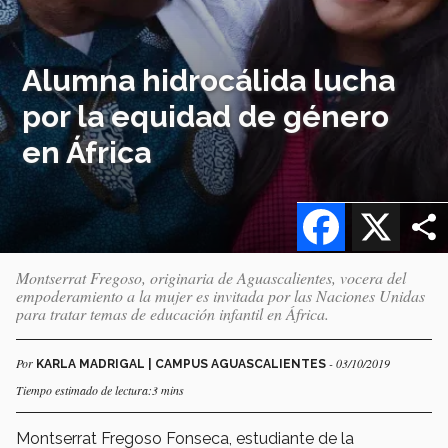
Alumna hidrocálida lucha
por la equidad de género
en África
Facebook
X
Montserrat Fregoso, originaria de Aguascalientes, vocera del
empoderamiento a la mujer es invitada por las Naciones Unidas
para tratar temas de educación infantil en África.
Por
- 03/10/2019
KARLA MADRIGAL | CAMPUS AGUASCALIENTES
Tiempo estimado de lectura:3 mins
Montserrat Fregoso Fonseca, estudiante de la