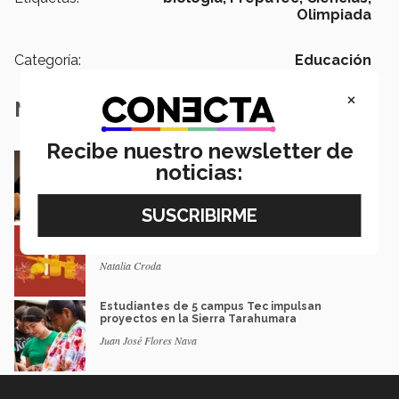
Olimpiada
Categoría:
Educación
×
Notas Relacionadas
Recibe nuestro newsletter de
En la ONU: mexicana y EXATEC representó en
noticias:
Nueva York a la juventud
Loretta Mariaud y Carlos González
Entre miles: mexicana gana beca de maestría
Erasmus Mundus LIVE
Natalia Croda
Estudiantes de 5 campus Tec impulsan
proyectos en la Sierra Tarahumara
Juan José Flores Nava