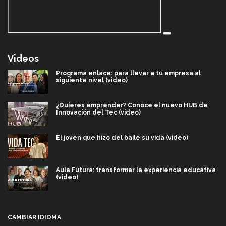
Videos
Programa enlace: para llevar a tu empresa al
siguiente nivel (video)
¿Quieres emprender? Conoce el nuevo HUB de
Innovación del Tec (video)
El joven que hizo del baile su vida (video)
Aula Futura: transformar la experiencia educativa
(video)
Más que un festival cultural: así es la magia de
VIBRART 2026 (video)
CAMBIAR IDIOMA