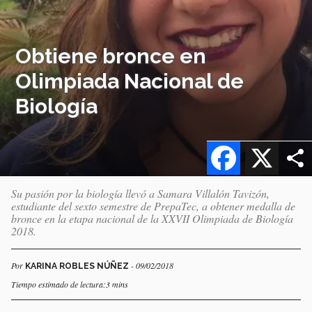
Obtiene bronce en
Olimpiada Nacional de
Biología
Facebook
X
Su pasión por la biología llevó a Samara Villalón Tavizón,
estudiante del sexto semestre de PrepaTec, a obtener medalla de
bronce en la etapa nacional de la XXVII Olimpiada de Biología
2018.
Por
- 09/02/2018
KARINA ROBLES NÚÑEZ
Tiempo estimado de lectura:3 mins