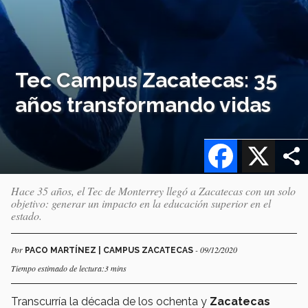
Tec Campus Zacatecas: 35
años transformando vidas
Facebook
X
Hace 35 años, el Tec de Monterrey llegó a Zacatecas con un solo
objetivo: generar un impacto en la educación superior en el
estado.
Por
- 09/12/2020
PACO MARTÍNEZ | CAMPUS ZACATECAS
Tiempo estimado de lectura:3 mins
Transcurría la década de los ochenta y
Zacatecas