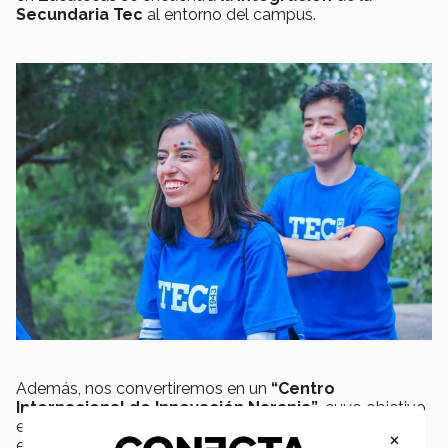
Secundaria Tec
al entorno del campus.
Además, nos convertiremos en un
“Centro
Internacional de Innovación Naranja”
, cuyo objetivo
es promover la cultura por medio de programas,
×
experiencias y proyectos de contenido
artístico,