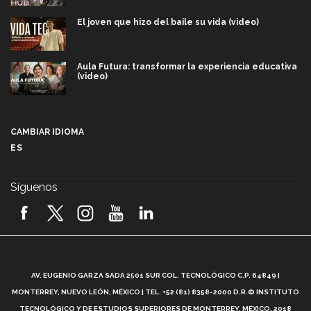
El joven que hizo del baile su vida (video)
Aula Futura: transformar la experiencia educativa
(video)
Más que un festival cultural: así es la magia de
VIBRART 2026 (video)
CAMBIAR IDIOMA
ES
Javier Guzmán: investigación con impacto social
(video)
Síguenos
¡México, en el top del mundial de robótica FIRST
2026! (video)
Vida Tec: Pasión, disciplina y básquetbol, con Gael
Adame (video)
A
AV. EUGENIO GARZA SADA 2501 SUR COL. TECNOLÓGICO C.P. 64849 |
L
¿Cómo es el Modelo Educativo Tec? (video)
MONTERREY, NUEVO LEÓN, MÉXICO | TEL. +52 (81) 8358-2000 D.R.© INSTITUTO
TECNOLÓGICO Y DE ESTUDIOS SUPERIORES DE MONTERREY, MÉXICO. 2018