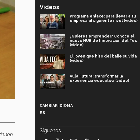
Videos
Programa enlace: para llevar a tu
empresa al siguiente nivel (video)
¿Quieres emprender? Conoce el
nuevo HUB de Innovación del Tec
(video)
El joven que hizo del baile su vida
(video)
Aula Futura: transformar la
experiencia educativa (video)
Más que un festival cultural: así es
la magia de VIBRART 2026 (video)
CAMBIAR IDIOMA
ES
Javier Guzmán: investigación con
impacto social (video)
Síguenos
tienen
¡México, en el top del mundial de