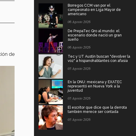
Borregos CCM van por el
campeonato en Liga Mayor de
americano
06 Agosto 2026
De PrepaTec Qro al mundo: el
escenario donde nació un gran
i
sueño
06 Agosto 2026
ción de
Tec y UT Austin buscan "devolver la
voz" a hispanohablantes con afasia
05 Agosto 2026
En la ONU: mexicana y EXATEC
representó en Nueva York a la
juventud
05 Agosto 2026
El escritor que dice que la derrota
también merece ser contada
05 Agosto 2026