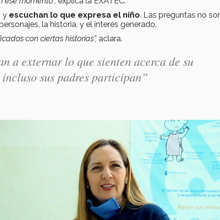
en ese momento”,
explica la EXATEC.
s y
escuchan lo que expresa el niño
. Las preguntas no so
ersonajes, la historia, y el interés generado.
icados con ciertas historias”,
aclara.
n a externar lo que sienten acerca de su
 incluso sus padres participan”