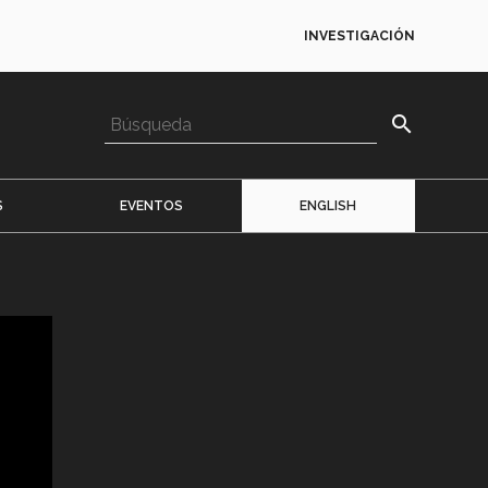
INVESTIGACIÓN
search
S
EVENTOS
ENGLISH