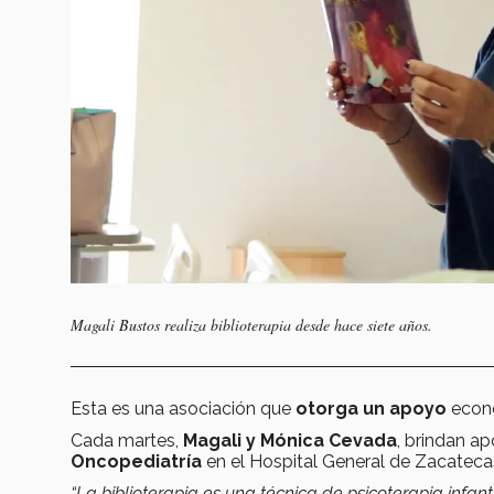
Magali Bustos realiza biblioterapia desde hace siete años.
Esta es una asociación que
otorga un apoyo
econó
Cada martes,
Magali y Mónica Cevada
, brindan ap
Oncopediatría
en el Hospital General de Zacatecas,
“La biblioterapia es una técnica de psicoterapia infant