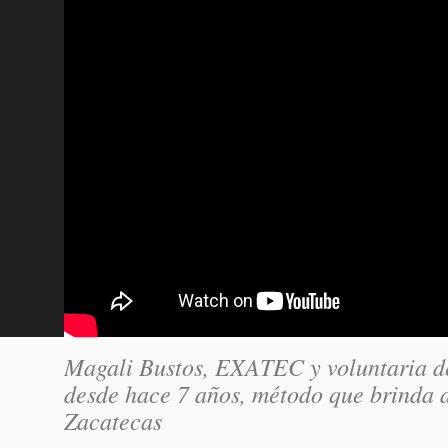
Magali Bustos, EXATEC y voluntaria de 
desde hace 7 años, método que brinda 
Zacatecas