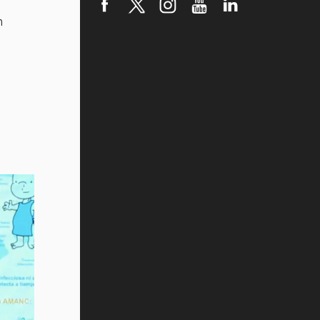
robótica FIRST 2026! (video)
n
Vida Tec: Pasión, disciplina y
básquetbol, con Gael Adame
(video)
¿Cómo es el Modelo Educativo
Tec? (video)
Vida Tec: Feminismo e Inteligencia
Artificial, Paola Ricaurte (video)