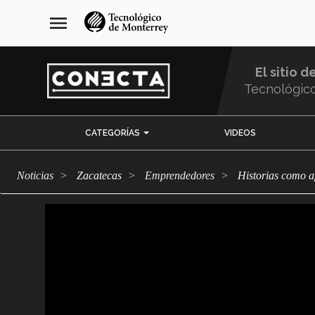
Pasar
navegación
menu
al
principal
contenido
principal
El sitio d
Tecnológic
Menu
CATEGORÍAS
VIDEOS
Comunidad
Noticias
Zacatecas
emprendedores
Historias como