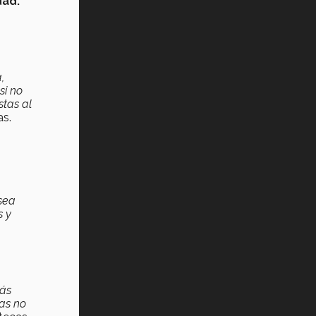
dad:
,
si no
stas al
as.
 sea
s y
rás
nas no