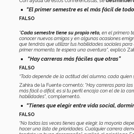
Con ayuda de estos conferencistas, se
desmintiero
“El primer semestre es el más fácil de tod
FALSO
"
Cada semestre tiene su propio reto,
en el primero t
conocer nuevos amigos y en algunas ocasiones emigrar
que tendrás que utilizar tus habilidades sociales para 
primer momento, te espera una aventura"
, explicó Z
“Hay carreras más fáciles que otras”
FALSO
“Todo depende de la actitud del alumno, cada quien se
Zahira de la Fuente comentó:
"Hay carreras para las 
más fácil o difícil, es si tu perfil encaja con el de la 
habilidades"
, complementó.
“Tienes que elegir entre vida social, dormi
FALSO
“No todas las veces tienes que elegir, la mayoría de
hacer una lista de prioridades. Cualquier carrera dem