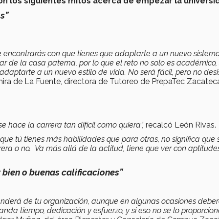
n los siguientes mitos acerca de empezar la universi
os”
e encontrarás con que tienes que adaptarte a un nuevo sistema
 de la casa paterna, por lo que el reto no solo es académico, 
adaptarte a un nuevo estilo de vida. No será fácil, pero no desi
ahira de La Fuente, directora de Tutoreo de PrepaTec Zacatec
 hace la carrera tan difícil como quiera”,
recalcó León Rivas.
que tú tienes más habilidades que para otras, no significa que
carrera o no. Va más allá de la actitud, tiene que ver con aptitude
r bien o buenas calificaciones”
penderá de tu organización, aunque en algunas ocasiones debe
anda tiempo, dedicación y esfuerzo, y si eso no se lo proporcio