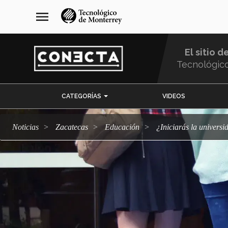
Pasar
navegación
menu
al
principal
contenido
principal
El sitio d
Tecnológic
Menu
CATEGORÍAS
VIDEOS
Comunidad
Noticias
Zacatecas
Educación
¿Iniciarás la univer