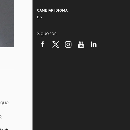
Más que un festival cultural: así es
la magia de VIBRART 2026 (video)
CAMBIAR IDIOMA
ES
Javier Guzmán: investigación con
impacto social (video)
Síguenos
¡México, en el top del mundial de
robótica FIRST 2026! (video)
Vida Tec: Pasión, disciplina y
básquetbol, con Gael Adame
(video)
¿Cómo es el Modelo Educativo
Tec? (video)
Vida Tec: Feminismo e Inteligencia
Artificial, Paola Ricaurte (video)
 que
,