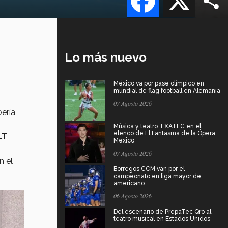
Lo más nuevo
México va por pase olímpico en
mundial de flag football en Alemania
07 Agosto 2026
ería
Música y teatro: EXATEC en el
elenco de El Fantasma de la Ópera
LT
Mexico
07 Agosto 2026
n el
Borregos CCM van por el
campeonato en liga mayor de
americano
06 Agosto 2026
Del escenario de PrepaTec Qro al
teatro musical en Estados Unidos