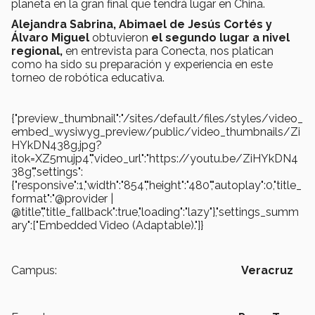
planeta en la gran final que tendrá lugar en China.
Alejandra Sabrina, Abimael de Jesús Cortés y
Álvaro Miguel
obtuvieron
el segundo lugar a nivel
regional,
en entrevista para Conecta, nos platican
como ha sido su preparación y experiencia en este
torneo de robótica educativa.
{"preview_thumbnail":"/sites/default/files/styles/video_
embed_wysiwyg_preview/public/video_thumbnails/Zi
HYkDN438g.jpg?
itok=XZ5mujp4","video_url":"https://youtu.be/ZiHYkDN4
38g","settings":
{"responsive":1,"width":"854","height":"480","autoplay":0,"title_
format":"@provider |
@title","title_fallback":true,"loading":"lazy"},"settings_summ
ary":["Embedded Video (Adaptable)."]}
Campus:
Veracruz