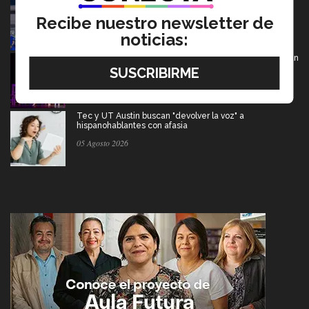
americano
Recibe nuestro newsletter de
06 Agosto 2026
noticias:
De PrepaTec Qro al mundo: el escenario donde nació un
gran sueño
06 Agosto 2026
Tec y UT Austin buscan "devolver la voz" a
hispanohablantes con afasia
05 Agosto 2026