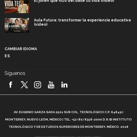
El joven que hizo del baile su vida (video)
Aula Futura: transformar la experiencia educativa
(video)
Más que un festival cultural: así es la magia de
VIBRART 2026 (video)
CAMBIAR IDIOMA
ES
Javier Guzmán: investigación con impacto social
(video)
Síguenos
¡México, en el top del mundial de robótica FIRST
2026! (video)
Vida Tec: Pasión, disciplina y básquetbol, con Gael
Adame (video)
A
AV. EUGENIO GARZA SADA 2501 SUR COL. TECNOLÓGICO C.P. 64849 |
L
¿Cómo es el Modelo Educativo Tec? (video)
MONTERREY, NUEVO LEÓN, MÉXICO | TEL. +52 (81) 8358-2000 D.R.© INSTITUTO
TECNOLÓGICO Y DE ESTUDIOS SUPERIORES DE MONTERREY, MÉXICO. 2018