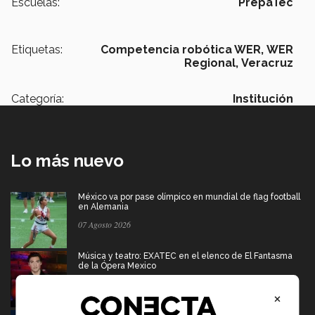
Escuelas:
PrepaTec
Etiquetas:
Competencia robótica WER,
WER
Regional,
Veracruz
Categoría:
Institución
Lo más nuevo
México va por pase olímpico en mundial de flag football
en Alemania
07 Agosto 2026
Música y teatro: EXATEC en el elenco de El Fantasma
de la Ópera Mexico
07 Agosto 2026
×
Borregos CCM van por el campeonato en liga mayor de