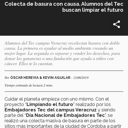
Colecta de basura con causa. Alumnos del Tec
buscan limpiar el futuro
Alumnos del Tec campus Veracruz recolectan basura con doble
causa. La primera es ayudar al medio ambiente creando un
mejor lugar. La segunda es separar y vender los desechos, para
donar las ganancias a una fundación que ayuda a niños con
cáncer. Ellos te lo cuentan.
Por
- 12/06/2019
ÓSCAR HEREVIA & KEVIN AGUILAR
Tiempo estimado de lectura:2 mins
Cuidar el planeta empieza con uno mismo. Con el
proyecto “
Limpiando el futuro
” realizado por los
Embajadores Tec del campus Veracruz
y siendo
parte del “
Día Nacional de Embajadores Tec
”, se
realizó una colecta masiva de basura en parte de los
sitios más importantes de la ciudad de Córdoba a partir