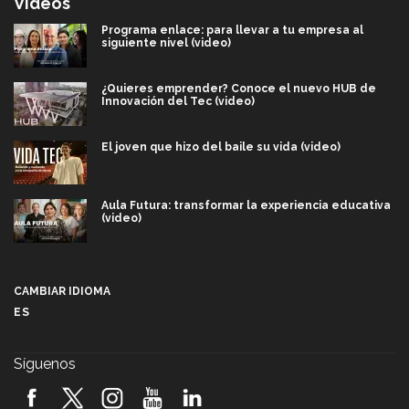
Videos
Programa enlace: para llevar a tu empresa al
siguiente nivel (video)
¿Quieres emprender? Conoce el nuevo HUB de
Innovación del Tec (video)
El joven que hizo del baile su vida (video)
Aula Futura: transformar la experiencia educativa
(video)
Más que un festival cultural: así es la magia de
VIBRART 2026 (video)
CAMBIAR IDIOMA
ES
Javier Guzmán: investigación con impacto social
(video)
Síguenos
¡México, en el top del mundial de robótica FIRST
2026! (video)