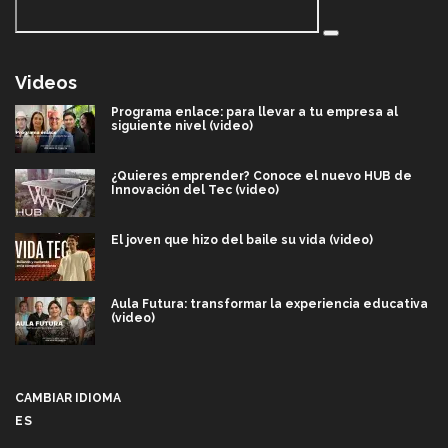
Videos
Programa enlace: para llevar a tu empresa al
siguiente nivel (video)
¿Quieres emprender? Conoce el nuevo HUB de
Innovación del Tec (video)
El joven que hizo del baile su vida (video)
Aula Futura: transformar la experiencia educativa
(video)
Más que un festival cultural: así es la magia de
VIBRART 2026 (video)
CAMBIAR IDIOMA
ES
Javier Guzmán: investigación con impacto social
(video)