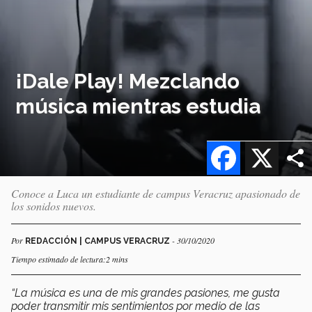
¡Dale Play! Mezclando
música mientras estudia
Facebook
X
Conoce a Luca un estudiante de campus Veracruz apasionado de
los sonidos nuevos.
Por
- 30/10/2020
REDACCIÓN | CAMPUS VERACRUZ
Tiempo estimado de lectura:2 mins
“La música es una de mis grandes pasiones, me gusta
poder transmitir mis sentimientos por medio de las