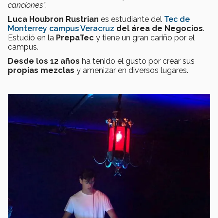
canciones”
.
Luca Houbron Rustrian
es estudiante del
Tec de
Monterrey
campus Veracruz
del área de Negocios
.
Estudió en la
PrepaTec
y tiene un gran cariño por el
campus.
Desde los 12 años
ha tenido el gusto por crear sus
propias mezclas
y amenizar en diversos lugares.