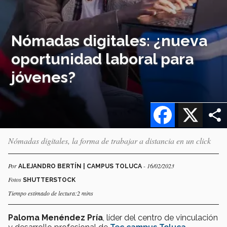
Nómadas digitales: ¿nueva
oportunidad laboral para
jóvenes?
Facebook
X
Nómadas digitales, la forma de trabajar a distancia en un click
Por
- 16/02/2023
ALEJANDRO BERTÍN | CAMPUS TOLUCA
Fotos
SHUTTERSTOCK
Tiempo estimado de lectura:2 mins
Paloma Menéndez Pría
, líder del centro de vinculación