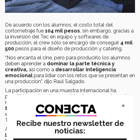
De acuerdo con los alumnos, el costo total del
cortometraje fue
104 mil pesos
, sin embargo, gracias a
la inversión del Tec en equipo y softwares de
producción, el crew sólo se encargó de conseguir
4 mil
500
pesos para el diseño de producción y catering.
“Nos encanta el cine, pero para producirlo los alumnos
deben aprender a
dominar la parte técnica y
creativa,
así como a
desarrollar inteligencia
emocional
para lidiar con los retos que se presentan en
una producción”, dijo Raúl Salgado.
La participación en una muestra internacional ha
permitido que los alumnos vislumbren proyectos más
retadores. “Este es
un incentivo para seguir
×
trabajando
y para inspirar a otras personas a hacerlo,
es un reconocimiento al trabajo diario”, dijo José Carlos
Torres, el director del corto.
Recibe nuestro newsletter de
Actualmente, el equipo
se encuentra trabajando en
noticias:
la preproducción de un nuevo cortometraje