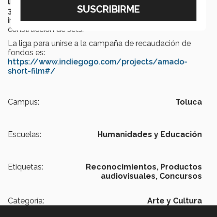
llamado “Amado”
, para el cual esperan reunir
39 mil
340 pesos
. Este nuevo proyecto tendrá más duración,
implicará más dirección de actores, efectos visuales y
construcción de sets.
La liga para unirse a la campaña de recaudación de
fondos es:
https://www.indiegogo.com/projects/amado-
short-film#/
Campus:
Toluca
Escuelas:
Humanidades y Educación
Etiquetas:
Reconocimientos,
Productos
audiovisuales,
Concursos
Categoría:
Arte y Cultura