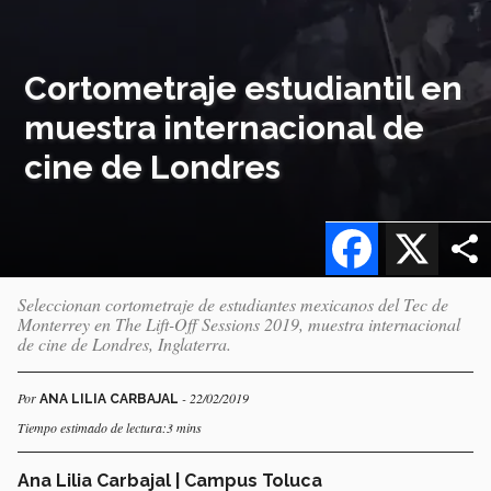
Cortometraje estudiantil en
muestra internacional de
cine de Londres
Facebook
X
Seleccionan cortometraje de estudiantes mexicanos del Tec de
Monterrey en The Lift-Off Sessions 2019, muestra internacional
de cine de Londres, Inglaterra.
Por
- 22/02/2019
ANA LILIA CARBAJAL
Tiempo estimado de lectura:3 mins
Ana Lilia Carbajal | Campus Toluca