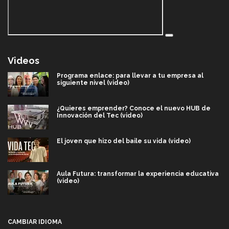
Videos
Programa enlace: para llevar a tu empresa al
siguiente nivel (video)
¿Quieres emprender? Conoce el nuevo HUB de
Innovación del Tec (video)
El joven que hizo del baile su vida (video)
Aula Futura: transformar la experiencia educativa
(video)
Más que un festival cultural: así es la magia de
VIBRART 2026 (video)
CAMBIAR IDIOMA