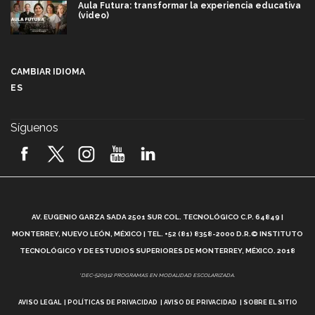
Aula Futura: transformar la experiencia educativa
(video)
Más que un festival cultural: así es la magia de
VIBRART 2026 (video)
CAMBIAR IDIOMA
ES
Javier Guzmán: investigación con impacto social
(video)
Síguenos
¡México, en el top del mundial de robótica FIRST
2026! (video)
Vida Tec: Pasión, disciplina y básquetbol, con Gael
Adame (video)
A
AV. EUGENIO GARZA SADA 2501 SUR COL. TECNOLÓGICO C.P. 64849 |
L
¿Cómo es el Modelo Educativo Tec? (video)
MONTERREY, NUEVO LEÓN, MÉXICO | TEL. +52 (81) 8358-2000 D.R.© INSTITUTO
TECNOLÓGICO Y DE ESTUDIOS SUPERIORES DE MONTERREY, MÉXICO. 2018
Vida Tec: Feminismo e Inteligencia Artificial, Paola
*DEC-520912 PROGRAMAS EN MODALIDAD ESCOLARIZADA.
Ricaurte (video)
AVISO LEGAL
POLÍTICAS DE PRIVACIDAD
AVISO DE PRIVACIDAD
SOBRE EL SITIO