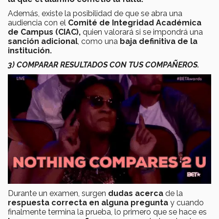
Además, existe la posibilidad de que se abra una
audiencia con el
Comité de Integridad Académica
de Campus (CIAC),
quien valorará si se impondrá una
sanción adicional
, como una
baja definitiva de la
institución.
3) COMPARAR RESULTADOS CON TUS COMPAÑEROS.
Durante un examen, surgen
dudas acerca
de la
respuesta correcta en alguna pregunta
y cuando
finalmente termina la prueba, lo primero que se hace es