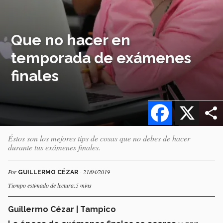
Que no hacer en
temporada de exámenes
finales
Facebook
X
Éstos son los mejores tips de cosas que no debes de hacer
durante tus exámenes finales.
Por
- 21/04/2019
GUILLERMO CÉZAR
Tiempo estimado de lectura:5 mins
Guillermo Cézar | Tampico