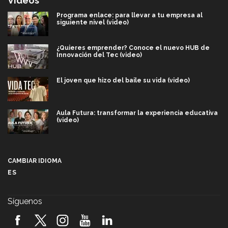
Videos
Programa enlace: para llevar a tu empresa al
siguiente nivel (video)
¿Quieres emprender? Conoce el nuevo HUB de
Innovación del Tec (video)
El joven que hizo del baile su vida (video)
Aula Futura: transformar la experiencia educativa
(video)
Más que un festival cultural: así es la magia de
VIBRART 2026 (video)
CAMBIAR IDIOMA
ES
Javier Guzmán: investigación con impacto social
(video)
Síguenos
¡México, en el top del mundial de robótica FIRST
2026! (video)