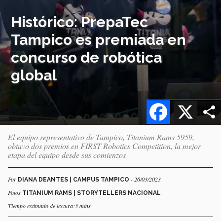
Histórico: PrepaTec
Tampico es premiada en
concurso de robótica
global
Facebook
X
El equipo representativo de Tampico, Titanium Rams 5959,
obtuvo dos premios en FIRST Robotics Competition, la mejor
etapa del equipo desde sus comienzos
Por
- 26/03/2023
DIANA DEANTES | CAMPUS TAMPICO
Fotos
TITANIUM RAMS | STORYTELLERS NACIONAL
Tiempo estimado de lectura:3 mins