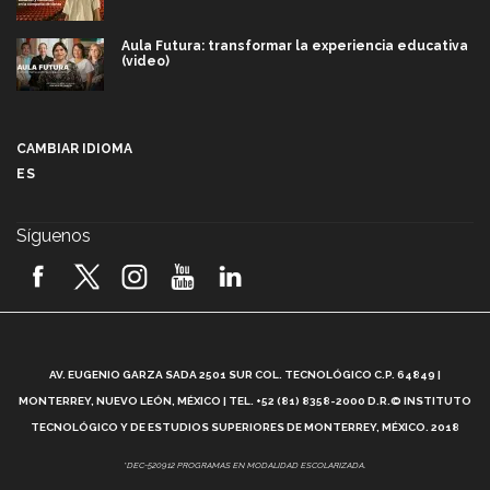
Aula Futura: transformar la experiencia educativa
(video)
Más que un festival cultural: así es la magia de
VIBRART 2026 (video)
CAMBIAR IDIOMA
ES
Javier Guzmán: investigación con impacto social
(video)
Síguenos
¡México, en el top del mundial de robótica FIRST
2026! (video)
Vida Tec: Pasión, disciplina y básquetbol, con Gael
Adame (video)
A
AV. EUGENIO GARZA SADA 2501 SUR COL. TECNOLÓGICO C.P. 64849 |
L
¿Cómo es el Modelo Educativo Tec? (video)
MONTERREY, NUEVO LEÓN, MÉXICO | TEL. +52 (81) 8358-2000 D.R.© INSTITUTO
TECNOLÓGICO Y DE ESTUDIOS SUPERIORES DE MONTERREY, MÉXICO. 2018
Vida Tec: Feminismo e Inteligencia Artificial, Paola
*DEC-520912 PROGRAMAS EN MODALIDAD ESCOLARIZADA.
Ricaurte (video)