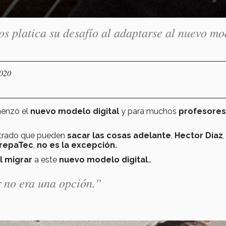
os platica su desafío al adaptarse al nuevo mo
2020
enzó el
nuevo modelo digital
y para muchos
profesore
trado que pueden
sacar las cosas adelante
,
Hector Díaz
,
repaTec
,
no es la excepción.
al migrar
a este
nuevo modelo digital
…
r no era una opción.”