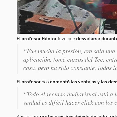
El
profesor Héctor
tuvo que
desvelarse durante
“Fue mucha la presión, era solo una 
aplicación, tomé cursos del Tec, entr
cosa, pero ha sido constante, todos lo
El
profesor
nos
comentó las ventajas y las de
“Todo el recurso audiovisual está a 
verdad es difícil hacer click con los 
Aun así,
los profesores han dejado de lado tod