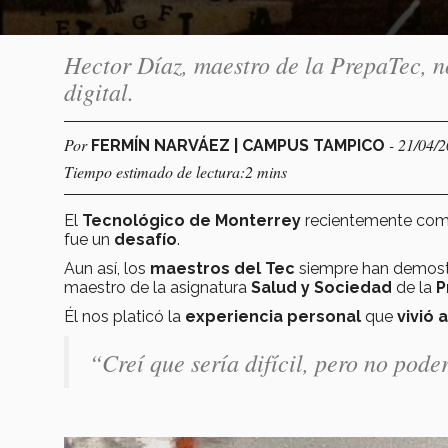
Hector Díaz, maestro de la PrepaTec, n
digital.
Por
- 21/04/
FERMÍN NARVÁEZ | CAMPUS TAMPICO
Tiempo estimado de lectura:2 mins
El
Tecnológico de Monterrey
recientemente com
fue un
desafío
.
Aun así, los
maestros del Tec
siempre han demos
maestro de la asignatura
Salud y Sociedad
de la
P
Él nos platicó la
experiencia personal
que
vivió 
“Creí que sería difícil, pero no pode