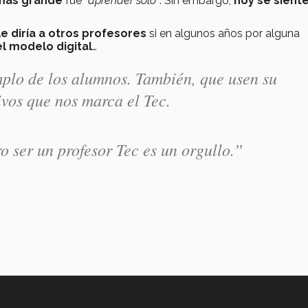
 más grande
fue
“aprender solo”
. Sin embargo,
hoy se sient
le diría a otros profesores
si en algunos años por alguna
l modelo digital
…
plo de los alumnos. También, que usen su
ivos que nos marca el Tec.
o ser un profesor Tec es un orgullo.”
Aviso