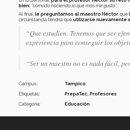
En lo personal,
para el profesor Héctor su reto
bien:
“cómodo haciendo lo que más me gusta”.
Al final,
le preguntamos al maestro Héctor
que
circunstancia tendría que
utilizarse nuevamente e
“Que estudien. Tenemos que ser ejem
experiencia para conseguir los objet
“Ser un maestro no es nada fácil, per
Campus:
Tampico
Etiquetas:
PrepaTec,
Profesores
Categoría:
Educación