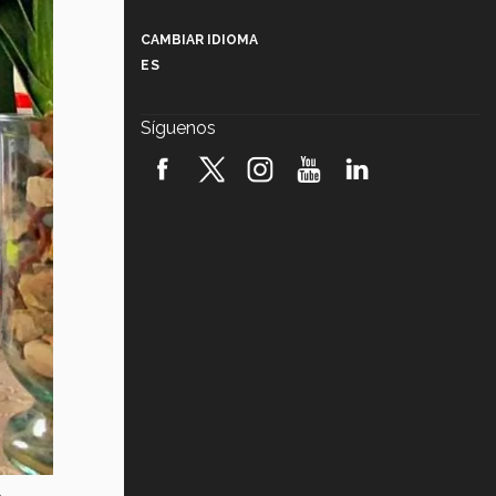
Más que un festival cultural: así es
la magia de VIBRART 2026 (video)
CAMBIAR IDIOMA
ES
Javier Guzmán: investigación con
impacto social (video)
Síguenos
¡México, en el top del mundial de
robótica FIRST 2026! (video)
Vida Tec: Pasión, disciplina y
básquetbol, con Gael Adame
(video)
¿Cómo es el Modelo Educativo
Tec? (video)
Vida Tec: Feminismo e Inteligencia
Artificial, Paola Ricaurte (video)