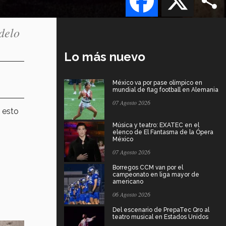
delo
Lo más nuevo
México va por pase olímpico en
mundial de flag football en Alemania
07 Agosto 2026
s
esto
Música y teatro: EXATEC en el
elenco de El Fantasma de la Ópera
México
07 Agosto 2026
Borregos CCM van por el
campeonato en liga mayor de
americano
06 Agosto 2026
Del escenario de PrepaTec Qro al
teatro musical en Estados Unidos