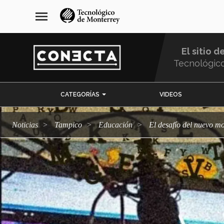
Pasar
navegación
menu
al
principal
contenido
principal
El sitio d
Tecnológic
Menu
CATEGORÍAS
VIDEOS
Comunidad
Noticias
Tampico
Educación
El desafío del nuevo mo