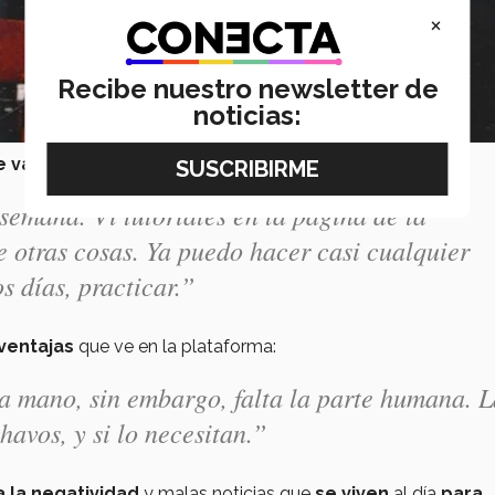
×
Recibe nuestro newsletter de
noticias:
 varios días
para poder
aprender a usar Zoom
.
semana. Vi tutoriales en la página de la
e otras cosas. Ya puedo hacer casi cualquier
s días, practicar.”
sventajas
que ve en la plataforma:
la mano, sin embargo, falta la parte humana. 
chavos, y si lo necesitan.”
a la negatividad
y malas noticias que
se viven
al día
para