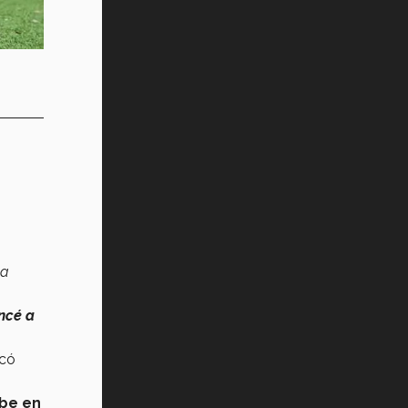
 a
ncé a
icó
be en