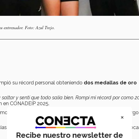
su entrenador. Foto: Azul Trejo.
mpió su récord personal obteniendo
dos medallas de oro
 saltar y sentí que todo salía bien. Rompí mi récord por como 2
ión en CONADEIP 2025.
mor por el deporte, especialmente el atletismo. Sin embargo
×
as estatales e incluso nacionales, siendo esta su tercera oca
Recibe nuestro newsletter de