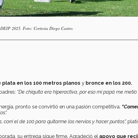
ADEIP 2025. Foto: Cortesía Diego Castro.
e
plata en los 100 metros planos
y
bronce en los 200.
 padres:
“De chiquita era hiperactiva, por eso mi papá me metió
gía, pronto se convirtió en una pasión competitiva.
“Come
jos”.
 corrí el de 100 para quitarme los nervios y hacer puntos”,
plat
rada, su entrega sigue firme. Agradeció el
apoyo que reci