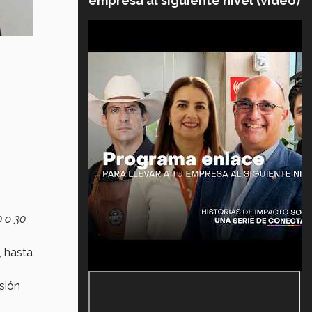
empresa al siguiente nivel (video)
0 o 30
, hasta
sión