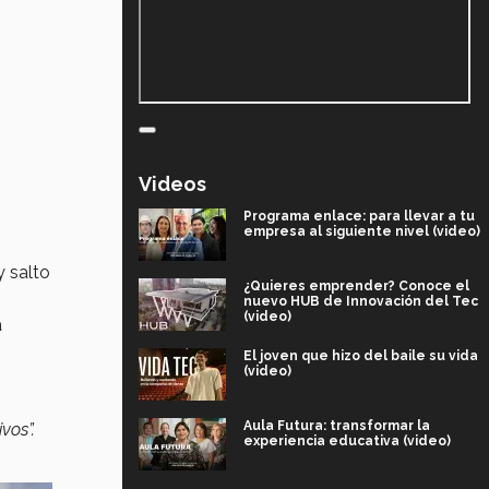
Videos
Programa enlace: para llevar a tu
empresa al siguiente nivel (video)
y salto
¿Quieres emprender? Conoce el
nuevo HUB de Innovación del Tec
(video)
a
El joven que hizo del baile su vida
(video)
Aula Futura: transformar la
ivos”.
experiencia educativa (video)