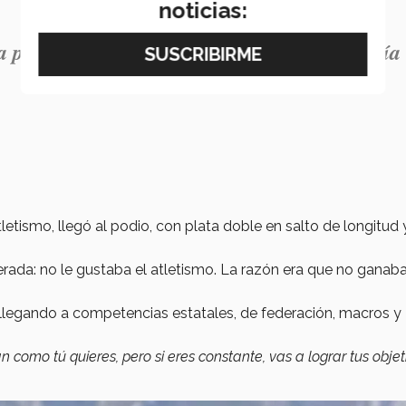
noticias:
 pista, empecé a saltar y sentí que todo salía
etismo, llegó al podio, con plata doble en salto de longitud 
ada: no le gustaba el atletismo. La razón era que no ganab
 llegando a competencias estatales, de federación, macros y
n como tú quieres, pero si eres constante, vas a lograr tus objet