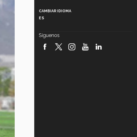
Más que un festival cultural: así es
la magia de VIBRART 2026 (video)
CAMBIAR IDIOMA
ES
Javier Guzmán: investigación con
impacto social (video)
Síguenos
¡México, en el top del mundial de
robótica FIRST 2026! (video)
Vida Tec: Pasión, disciplina y
básquetbol, con Gael Adame
(video)
¿Cómo es el Modelo Educativo
Tec? (video)
Vida Tec: Feminismo e Inteligencia
Artificial, Paola Ricaurte (video)