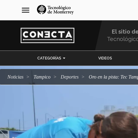
Pasar
navegación
menu
al
principal
contenido
principal
El sitio d
Tecnológic
Menu
CATEGORÍAS
VIDEOS
Comunidad
Noticias
Tampico
deportes
Oro en la pista: Tec Ta