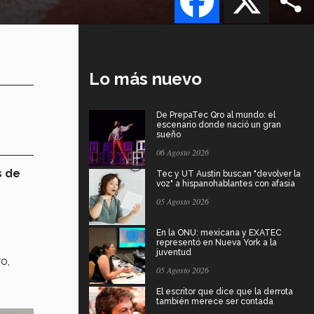
Lo más nuevo
De PrepaTec Qro al mundo: el
escenario donde nació un gran
sueño
06 Agosto 2026
s de
Tec y UT Austin buscan "devolver la
voz" a hispanohablantes con afasia
05 Agosto 2026
En la ONU: mexicana y EXATEC
representó en Nueva York a la
juventud
o,
05 Agosto 2026
El escritor que dice que la derrota
también merece ser contada