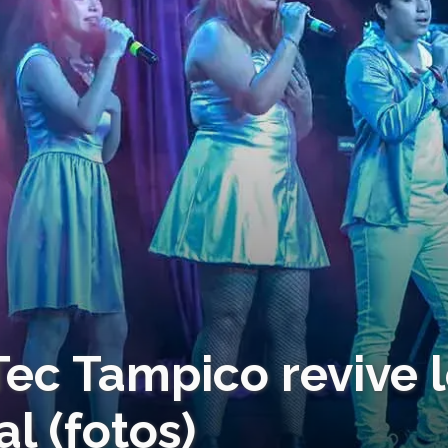
Tec Tampico revive 
l (fotos)