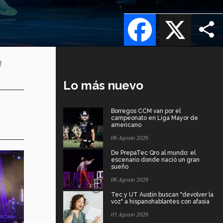
Facebook
X
a
Lo más nuevo
Borregos CCM van por el
campeonato en Liga Mayor de
americano
06 Agosto 2026
De PrepaTec Qro al mundo: el
escenario donde nació un gran
sueño
06 Agosto 2026
Tec y UT Austin buscan "devolver la
voz" a hispanohablantes con afasia
05 Agosto 2026