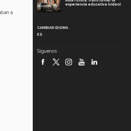
Aula Futura: transformar la
experiencia educativa (video)
aban a
Más que un festival cultural: así es
la magia de VIBRART 2026 (video)
CAMBIAR IDIOMA
ES
Javier Guzmán: investigación con
impacto social (video)
Síguenos
¡México, en el top del mundial de
robótica FIRST 2026! (video)
Vida Tec: Pasión, disciplina y
básquetbol, con Gael Adame
(video)
¿Cómo es el Modelo Educativo
Tec? (video)
Vida Tec: Feminismo e Inteligencia
Artificial, Paola Ricaurte (video)