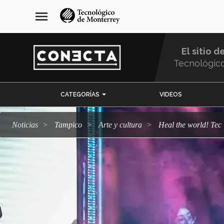
Pasar
navegación
menu
al
principal
contenido
principal
El sitio d
Tecnológic
Menu
CATEGORÍAS
VIDEOS
Comunidad
Noticias
Tampico
arte y cultura
Heal the world! Te