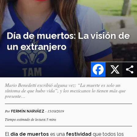
Día de muertos: La visión de
un extranjero
Facebook
X
Mario Benedetti escribió alguna vez: “La muerte es solo un
síntoma de que hubo vida”, y los mexicanos lo tienen más que
presente…
Por
- 15/10/2019
FERMÍN NARVÁEZ
Tiempo estimado de lectura:5 mins
El
día de muertos
es una
festividad
que todos los