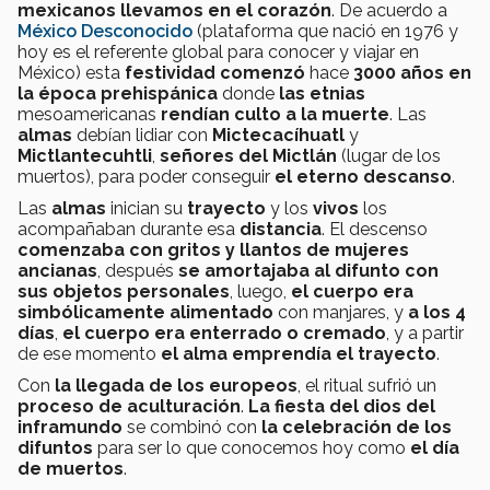
mexicanos llevamos en el corazón
. De acuerdo a
México Desconocido
(plataforma que nació en 1976 y
hoy es el referente global para conocer y viajar en
México) esta
festividad c
omenzó
hace
3000 años en
la época prehispánica
donde
las etnias
mesoamericanas
rendían culto a la muerte
. Las
almas
debían lidiar con
Mictecacíhuatl
y
Mictlantecuhtli
,
señores del Mictlán
(lugar de los
muertos), para poder conseguir
el eterno descanso
.
Las
almas
inician su
trayecto
y los
vivos
los
acompañaban durante esa
distancia
. El descenso
comenzaba con gritos y llantos de mujeres
ancianas
, después
se amortajaba al difunto con
sus objetos personales
, luego,
el cuerpo era
simbólicamente alimentado
con manjares, y
a los 4
días
,
el cuerpo era enterrado o cremado
, y a partir
de ese momento
el alma emprendía el trayecto
.
Con
la llegada de los europeos
, el ritual sufrió un
proceso de aculturación
.
La fiesta del dios del
inframundo
se combinó con
la celebración de los
difuntos
para ser lo que conocemos hoy como
el
día
de muertos
.