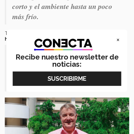
corto y el ambiente hasta un poco
más frío.
También nos comenzó a expresar su
perspectiva
×
hacia la festividad del día de muertos
...
A mi el día de muertos se me hace
Recibe nuestro newsletter de
bonito. Me gusta la idea de poner
noticias:
fotos y comida que a la persona le
gustaba. Es algo bonito.