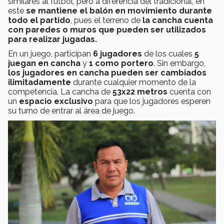
similares al futbol, pero a diferencia del tradicional, en
este
se mantiene el balón en movimiento durante
todo el partido
, pues el terreno de
la cancha cuenta
con paredes o muros que pueden ser utilizados
para realizar jugadas.
En un juego, participan
6 jugadores
de los cuales
5
juegan en cancha
y
1 como portero
. Sin embargo,
los jugadores en cancha pueden ser cambiados
ilimitadamente
durante cualquier momento de la
competencia. La cancha de
53x22 metros
cuenta con
un
espacio exclusivo
para que los jugadores esperen
su turno de entrar al área de juego.