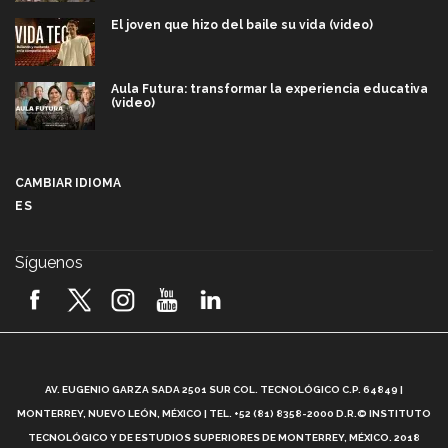
El joven que hizo del baile su vida (video)
Aula Futura: transformar la experiencia educativa
(video)
Más que un festival cultural: así es la magia de
VIBRART 2026 (video)
CAMBIAR IDIOMA
ES
Javier Guzmán: investigación con impacto social
(video)
Síguenos
¡México, en el top del mundial de robótica FIRST
2026! (video)
Vida Tec: Pasión, disciplina y básquetbol, con Gael
Adame (video)
A
AV. EUGENIO GARZA SADA 2501 SUR COL. TECNOLÓGICO C.P. 64849 |
L
¿Cómo es el Modelo Educativo Tec? (video)
MONTERREY, NUEVO LEÓN, MÉXICO | TEL. +52 (81) 8358-2000 D.R.© INSTITUTO
TECNOLÓGICO Y DE ESTUDIOS SUPERIORES DE MONTERREY, MÉXICO. 2018