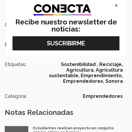
×
Recibe nuestro newsletter de
Campus:
Sonora Norte
noticias:
Escuelas:
Ingeniería y Ciencias
Etiquetas:
Sostenibilidad ,
Reciclaje,
Agricultura,
Agricultura
sustentable,
Emprendimiento,
Emprendedores,
Sonora
Categoría:
Emprendedores
Notas Relacionadas
Estudiantes realizan proyecto en conjunto