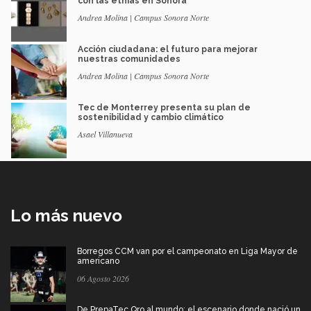
con las etnias en Sonora
Andrea Molina | Campus Sonora Norte
Acción ciudadana: el futuro para mejorar
nuestras comunidades
Andrea Molina | Campus Sonora Norte
Tec de Monterrey presenta su plan de
sostenibilidad y cambio climático
Asael Villanueva
Lo más nuevo
Borregos CCM van por el campeonato en Liga Mayor de
americano
06 Agosto 2026
De PrepaTec Qro al mundo: el escenario donde nació un