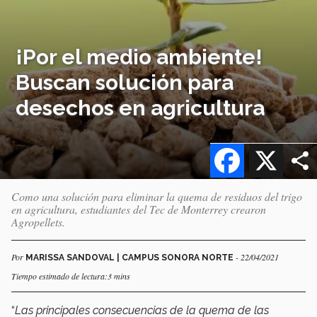
¡Por el medio ambiente!
Buscan solución para
desechos en agricultura
Facebook
X
Como una solución para eliminar la quema de residuos del trigo
en agricultura, estudiantes del Tec de Monterrey crearon
Agropellets.
Por
- 22/04/2021
MARISSA SANDOVAL | CAMPUS SONORA NORTE
Tiempo estimado de lectura:3 mins
“
Las principales consecuencias de la quema de las