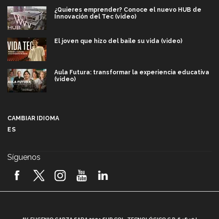
¿Quieres emprender? Conoce el nuevo HUB de
Innovación del Tec (video)
El joven que hizo del baile su vida (video)
Aula Futura: transformar la experiencia educativa
(video)
Más que un festival cultural: así es la magia de
VIBRART 2026 (video)
CAMBIAR IDIOMA
ES
Javier Guzmán: investigación con impacto social
(video)
Síguenos
¡México, en el top del mundial de robótica FIRST
2026! (video)
Vida Tec: Pasión, disciplina y básquetbol, con Gael
Adame (video)
A