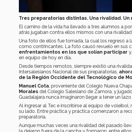
Tres preparatorias distintas. Una rivalidad. U
El camino de la vida ha llevado a tres alumnos a po
atrás jugaban contra ellos mismos con una rivalid
Una foto de ellos fue tomada, la cual los regresó 
como contrincantes. La foto causó revuelo en sus
enfrentamientos en los que solían participar
y,
en equipo de hoy en día.
Desde tiempos remotos, siempre existió una rivalidad
Intersalesianos Nacional de sus preparatorias,
ahor
de la Región Occidente del Tecnológico de M
Manuel Cota
, proveniente del Colegio Nueva Chapa
Morales
del Colegio Salesiano de Zamora, y jugado
Guadalajara nunca imaginaron llegar a tener un laz
Al ingresar al Tec e inscribirse al equipo de voleibo
su lado. Entre práctica y práctica comenzaron a re
preparatoria.
Aunque muchas veces una rivalidad del pasado lleva
la dejaron fuera de la cancha y formaron, entre ellos