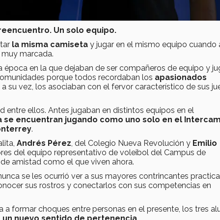
n reencuentro. Un solo equipo.
rtar
la misma camiseta
y jugar en el mismo equipo cuando
ad muy marcada.
a la época en la que dejaban de ser compañeros de equipo y j
 comunidades porque todos recordaban los
apasionados
 a su vez, los asociaban con el fervor característico de sus j
 entre ellos. Antes jugaban en distintos equipos en el
a se encuentran jugando como uno solo en el Interca
onterrey
.
lita,
Andrés Pérez
, del Colegio Nueva Revolución y
Emilio
res del equipo representativo de voleibol del Campus de
o de amistad como el que viven ahora.
l, nunca se les ocurrió ver a sus mayores contrincantes practic
conocer sus rostros y conectarlos con sus competencias en
 a formar choques entre personas en el presente, los tres a
,
un nuevo sentido de pertenencia
.