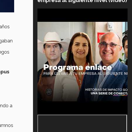
empresa al siguiente nivel (video)
 años
ugaban
uegos
mpus
ando a
lumnos