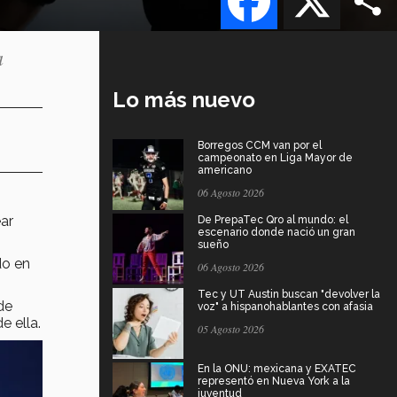
a
Lo más nuevo
Borregos CCM van por el
campeonato en Liga Mayor de
americano
06 Agosto 2026
ar
De PrepaTec Qro al mundo: el
escenario donde nació un gran
sueño
do en
06 Agosto 2026
Tec y UT Austin buscan "devolver la
de
voz" a hispanohablantes con afasia
e ella.
05 Agosto 2026
En la ONU: mexicana y EXATEC
representó en Nueva York a la
juventud