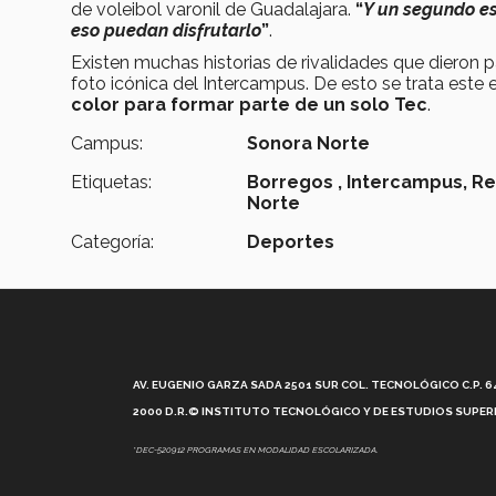
de voleibol varonil de Guadalajara.
“
Y un segundo es
eso puedan disfrutarlo
”
.
Existen muchas historias de rivalidades que dieron
foto icónica del Intercampus. De esto se trata este
color para formar parte de un solo Tec
.
Campus:
Sonora Norte
Etiquetas:
Borregos ,
Intercampus,
Re
Norte
Categoría:
Deportes
AV. EUGENIO GARZA SADA 2501 SUR COL. TECNOLÓGICO C.P. 648
2000 D.R.© INSTITUTO TECNOLÓGICO Y DE ESTUDIOS SUPERI
*DEC-520912 PROGRAMAS EN MODALIDAD ESCOLARIZADA.