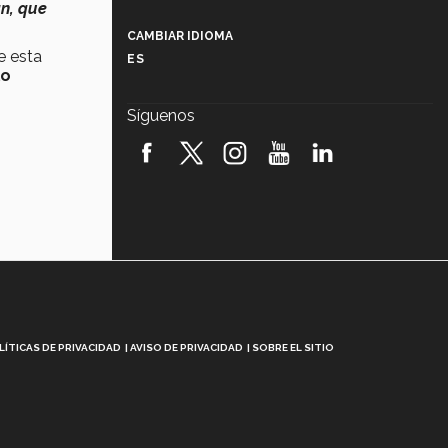
Más que un festival cultural: así es
an, que
la magia de VIBRART 2026 (video)
CAMBIAR IDIOMA
e esta
ES
Javier Guzmán: investigación con
lo
impacto social (video)
Síguenos
¡México, en el top del mundial de
robótica FIRST 2026! (video)
Vida Tec: Pasión, disciplina y
básquetbol, con Gael Adame
(video)
¿Cómo es el Modelo Educativo
Tec? (video)
Vida Tec: Feminismo e Inteligencia
Artificial, Paola Ricaurte (video)
LÍTICAS DE PRIVACIDAD
AVISO DE PRIVACIDAD
SOBRE EL SITIO