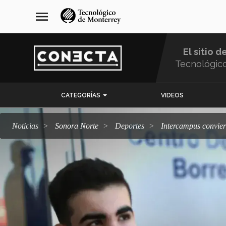
Pasar
navegación
menu
al
principal
contenido
principal
El sitio d
Tecnológic
Menu
CATEGORÍAS
VIDEOS
Comunidad
Noticias
Sonora Norte
deportes
Intercampus convier