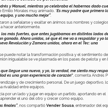
ndrés y Manuel, mientras yo celebraba el habernos dado cu
 Emilio Morales muy animado.
“
Es muy padre que primero l
 equipo, y uno mucho mejor”
.
on a señalarse y exaltar en ánimos sus nombres y colegios
 a hacer anteriormente.
, los más fuertes, que antes jugábamos en distintos lados d
n ganado. Ahora unidos, sé que él me va a respaldar y yo l
ueva Revolución y Zamora unidos, ahora en el Tec: una
 se puede notar la transformación positiva y el sentimiento de
u unión inigualable se ve plasmada en los pases de pelota y en 
ra que llegue una nueva, y yo, la verdad, me siento muy resp
nidad es una gran experiencia de corazón
”
, comenta Andrés P
rendizaje y de crecimiento personal. De un juego deportivo, 
a rivalidad entre equipos.
a por un lado y jugar en equipo un partido, aportando en el
 aprender el uno del otro y crecer como equipo.
s finales”
, nos compartió
Vender Sousa
, entrenador del eq