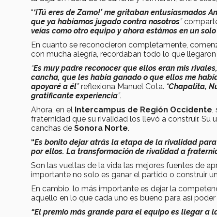
“
‘¡Tú eres de Zamo!’ me gritaban entusiasmados A
que ya habíamos jugado contra nosotros
”
comparte
veías como otro equipo y ahora estámos en un solo
En cuanto se reconocieron completamente, comenzar
con mucha alegría, recordaban todo lo que llegaron
“
Es muy padre reconocer que ellos eran mis rivales
cancha, que les había ganado o que ellos me había
apoyaré a él
”
reflexiona Manuel Cota.
“
Chapalita, N
gratificante experiencia
”
.
Ahora, en el
Intercampus de Región Occidente
,
fraternidad que su rivalidad los llevó a construir. S
canchas de
Sonora Norte
.
“
Es bonito dejar atrás la etapa de la rivalidad pa
por ellos. La transformación de rivalidad a frater
Son las vueltas de la vida las mejores fuentes de ap
importante no solo es ganar el partido o construir un
En cambio, lo más importante es dejar la competenci
aquello en lo que cada uno es bueno para así poder
“El premio más grande para el equipo es llegar a la