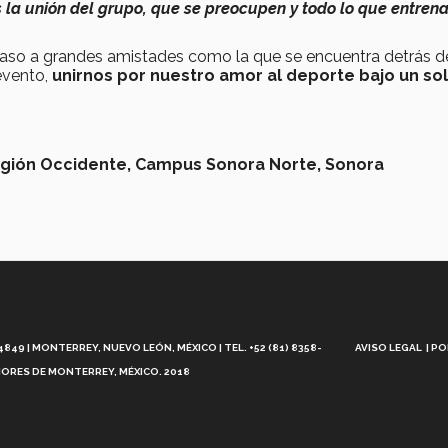
 la unión del grupo, que se preocupen y todo lo que entren
 paso a grandes amistades como la que se encuentra detrás d
 evento,
unirnos por nuestro amor al deporte bajo un so
gión Occidente,
Campus Sonora Norte,
Sonora
Aviso
Legal
49 | MONTERREY, NUEVO LEÓN, MÉXICO | TEL. +52 (81) 8358-
AVISO LEGAL
PO
ORES DE MONTERREY, MÉXICO. 2018