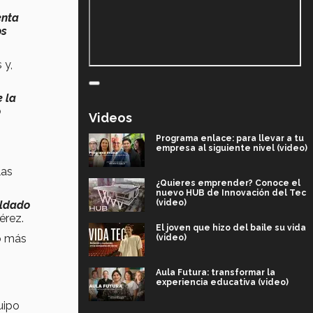
enta
os
 y,
e la
o
Videos
Programa enlace: para llevar a tu
empresa al siguiente nivel (video)
las
¿Quieres emprender? Conoce el
nuevo HUB de Innovación del Tec
(video)
aldado
érez.
El joven que hizo del baile su vida
lo más
(video)
Aula Futura: transformar la
experiencia educativa (video)
uipo