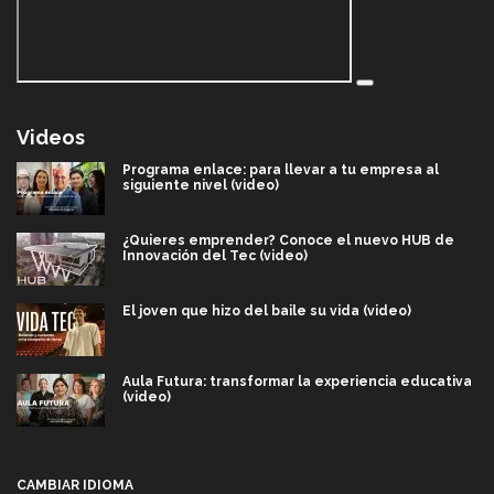
Videos
Programa enlace: para llevar a tu empresa al
siguiente nivel (video)
¿Quieres emprender? Conoce el nuevo HUB de
Innovación del Tec (video)
El joven que hizo del baile su vida (video)
Aula Futura: transformar la experiencia educativa
(video)
Más que un festival cultural: así es la magia de
VIBRART 2026 (video)
CAMBIAR IDIOMA