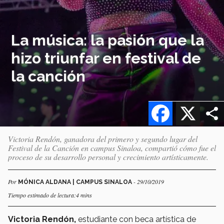
La música: la pasión que la
hizo triunfar en festival de
la canción
Facebook
X
Victoria Rendón, ganadora del primero y segundo lugar del
Festival de la Canción en campus Sinaloa, compartió cómo fue el
proceso de su desarrollo personal y crecimiento artísticamente.
Por
- 29/10/2019
MÓNICA ALDANA | CAMPUS SINALOA
Tiempo estimado de lectura:4 mins
Victoria Rendón,
estudiante con beca artística de