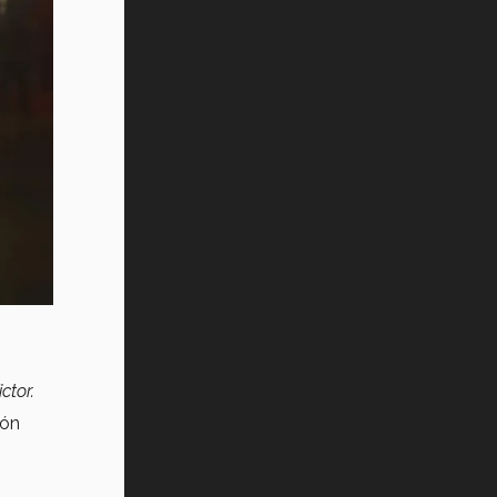
ictor.
ión