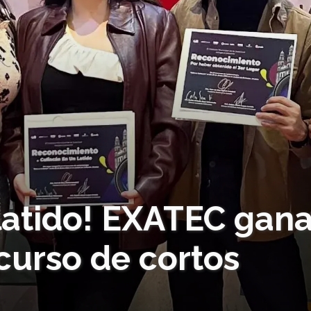
 latido! EXATEC gan
curso de cortos