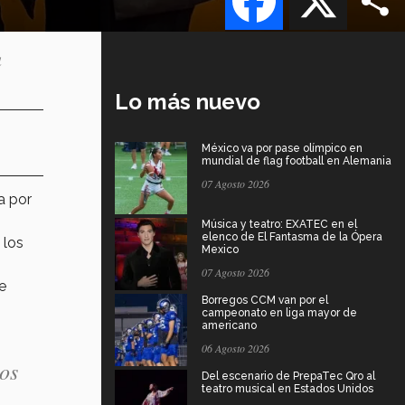
u
Lo más nuevo
México va por pase olímpico en
mundial de flag football en Alemania
07 Agosto 2026
da por
Música y teatro: EXATEC en el
elenco de El Fantasma de la Ópera
 los
Mexico
07 Agosto 2026
e
Borregos CCM van por el
campeonato en liga mayor de
americano
06 Agosto 2026
dos
Del escenario de PrepaTec Qro al
teatro musical en Estados Unidos