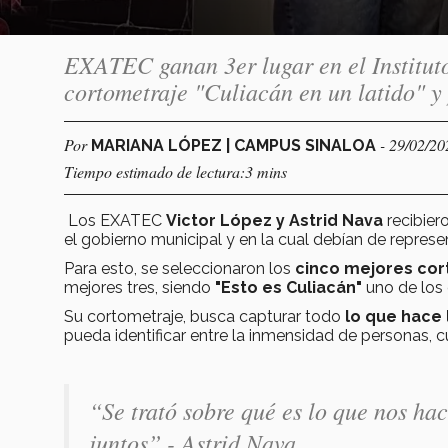
EXATEC ganan 3er lugar en el Institut
cortometraje "Culiacán en un latido" y
Por
- 29/02/20
MARIANA LÓPEZ | CAMPUS SINALOA
Tiempo estimado de lectura:3 mins
Los EXATEC
Victor López y Astrid Nava
recibier
el gobierno municipal y en la cual debían de represe
Para esto, se seleccionaron los
cinco mejores cor
mejores tres, siendo
"Esto es Culiacán"
uno de los
Su cortometraje, busca capturar todo
lo que hace 
pueda identificar entre la inmensidad de personas, cul
“Se trató sobre qué es lo que nos ha
juntos”
- Astrid Nava.