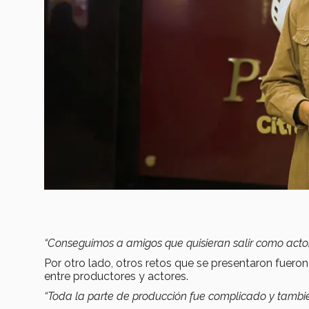
“Conseguimos a amigos que quisieran salir como actores 
Por otro lado, otros retos que se presentaron fueron
entre productores y actores.
“Toda la parte de producción fue complicado y también 