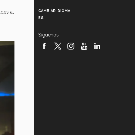
Más que un festival cultural: así es
la magia de VIBRART 2026 (video)
CAMBIAR IDIOMA
ades al
ES
Javier Guzmán: investigación con
impacto social (video)
Síguenos
¡México, en el top del mundial de
robótica FIRST 2026! (video)
Vida Tec: Pasión, disciplina y
básquetbol, con Gael Adame
(video)
¿Cómo es el Modelo Educativo
Tec? (video)
Vida Tec: Feminismo e Inteligencia
Artificial, Paola Ricaurte (video)