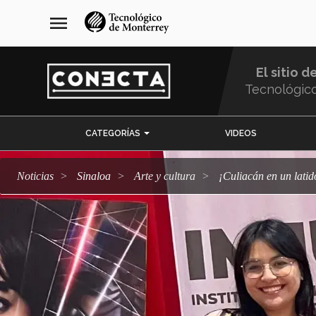
Pasar
navegación
menu
al
principal
contenido
principal
El sitio d
Tecnológic
Menu
CATEGORÍAS
VIDEOS
Comunidad
Noticias
Sinaloa
arte y cultura
¡Culiacán en un la