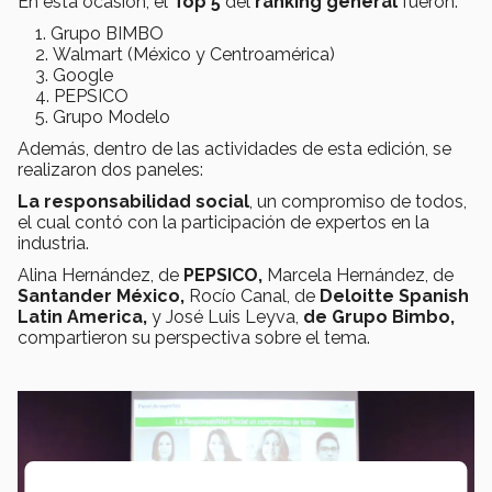
En esta ocasión, el
Top 5
del
ranking general
fueron:
Grupo BIMBO
Walmart (México y Centroamérica)
Google
PEPSICO
Grupo Modelo
Además, dentro de las actividades de esta edición, se
realizaron dos paneles:
La responsabilidad social
, un compromiso de todos,
el cual contó con la participación de expertos en la
industria.
Alina Hernández, de
PEPSICO,
Marcela Hernández, de
Santander México,
Rocío Canal, de
Deloitte Spanish
Latin America,
y José Luis Leyva,
de Grupo Bimbo,
compartieron su perspectiva sobre el tema.