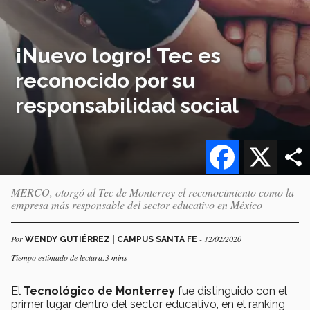
¡Nuevo logro! Tec es
reconocido por su
responsabilidad social
Facebook
X
MERCO, otorgó al Tec de Monterrey el reconocimiento como la
empresa más responsable del sector educativo en México
Por
- 12/02/2020
WENDY GUTIÉRREZ | CAMPUS SANTA FE
Tiempo estimado de lectura:3 mins
El
Tecnológico de Monterrey
fue distinguido con el
primer lugar dentro del sector educativo, en el ranking