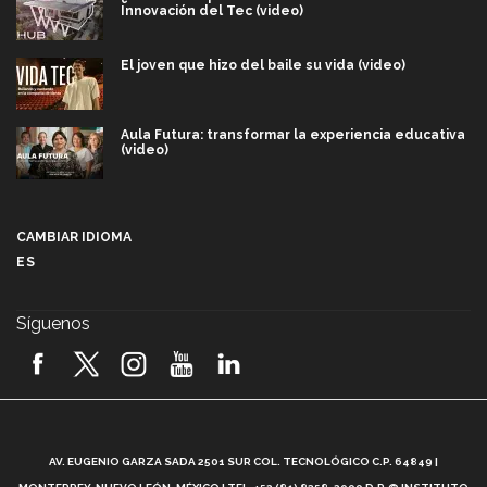
Innovación del Tec (video)
El joven que hizo del baile su vida (video)
Aula Futura: transformar la experiencia educativa
(video)
Más que un festival cultural: así es la magia de
VIBRART 2026 (video)
CAMBIAR IDIOMA
ES
Javier Guzmán: investigación con impacto social
(video)
Síguenos
¡México, en el top del mundial de robótica FIRST
2026! (video)
Vida Tec: Pasión, disciplina y básquetbol, con Gael
Adame (video)
A
AV. EUGENIO GARZA SADA 2501 SUR COL. TECNOLÓGICO C.P. 64849 |
L
¿Cómo es el Modelo Educativo Tec? (video)