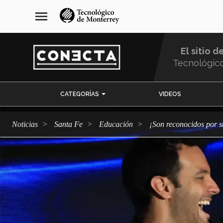
Pasar
navegación
menu
al
principal
contenido
principal
El sitio d
Tecnológic
Menu
CATEGORÍAS
VIDEOS
Comunidad
Noticias
Santa Fe
Educación
¡Son reconocidos por s