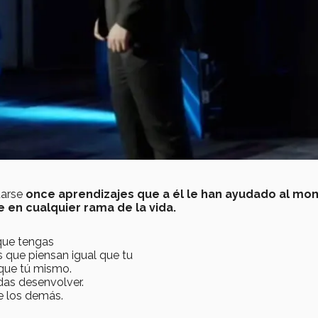
uarse
once aprendizajes que a él le han ayudado al m
 en cualquier rama de la vida.
 que tengas
 que piensan igual que tu
que tú mismo.
idas desenvolver.
re los demás.
.