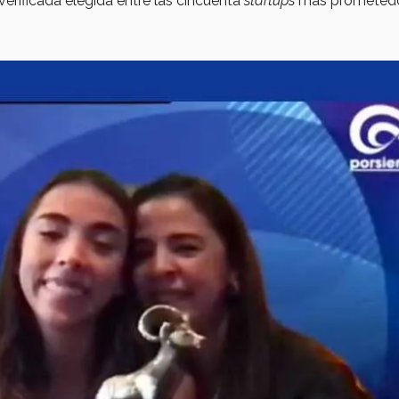
verificada elegida entre las cincuenta
startups
más prometed