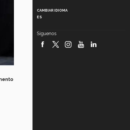
Más que un festival cultural: así es
la magia de VIBRART 2026 (video)
CAMBIAR IDIOMA
ES
Javier Guzmán: investigación con
impacto social (video)
Síguenos
¡México, en el top del mundial de
robótica FIRST 2026! (video)
Vida Tec: Pasión, disciplina y
básquetbol, con Gael Adame
(video)
¿Cómo es el Modelo Educativo
omento
Tec? (video)
Vida Tec: Feminismo e Inteligencia
Artificial, Paola Ricaurte (video)