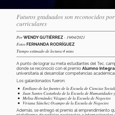
Futuros graduados son reconocidos por
curriculares
Por
- 19/04/2021
WENDY GUTIÉRREZ
Fotos
FERNANDA RODRÍGUEZ
Tiempo estimado de lectura:4 mins
A punto de lograr su meta estudiantes del Tec, ca
donde se reconoció con el premio
Alumno Integra
universitaria al desarrollar competencias académicas
Los galardonados fueron:
Emiliano de las fuentes de la Escuela de Ciencias Socia
Juan Santos Castañeda de la Escuela de Humanidades 
Melisa Hernández Vázquez de la Escuela de Negocios
Viviana Sánchez Ocampo de la Escuela de Negocios
Además, se entregó el premio al emprendimiento q