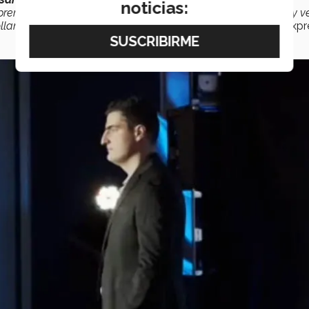
noticias:
ndiendo, pero pronto llegará un día de mirar hacia atrás y v
llando en el Tec sin darse cuenta y eso será una ventaja”,
expr