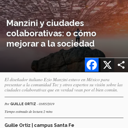
Manzini y ciudades
colaborativas: o cómo
mejorar a la sociedad
Facebook
X
El diseñador italiano Ezio Manzini estuvo en México para
presentar a la comunidad Tec y otros expertos su visión sobre las
ciudades colaborativas que en verdad vean por el bien común.
Por
- 03/05/2019
GUILLE ORTIZ
Tiempo estimado de lectura:2 mins
Guille Ortiz | campus Santa Fe