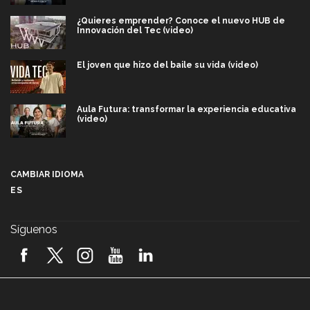
¿Quieres emprender? Conoce el nuevo HUB de
Innovación del Tec (video)
El joven que hizo del baile su vida (video)
Aula Futura: transformar la experiencia educativa
(video)
Más que un festival cultural: así es la magia de
VIBRART 2026 (video)
CAMBIAR IDIOMA
ES
Javier Guzmán: investigación con impacto social
(video)
Síguenos
¡México, en el top del mundial de robótica FIRST
2026! (video)
Vida Tec: Pasión, disciplina y básquetbol, con Gael
Adame (video)