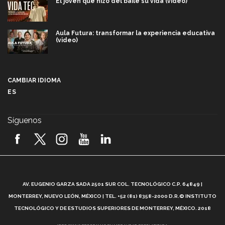
El joven que hizo del baile su vida (video)
Aula Futura: transformar la experiencia educativa
(video)
Más que un festival cultural: así es la magia de
VIBRART 2026 (video)
CAMBIAR IDIOMA
ES
Javier Guzmán: investigación con impacto social
(video)
Síguenos
¡México, en el top del mundial de robótica FIRST
2026! (video)
Vida Tec: Pasión, disciplina y básquetbol, con Gael
Adame (video)
A
AV. EUGENIO GARZA SADA 2501 SUR COL. TECNOLÓGICO C.P. 64849 |
L
¿Cómo es el Modelo Educativo Tec? (video)
MONTERREY, NUEVO LEÓN, MÉXICO | TEL. +52 (81) 8358-2000 D.R.© INSTITUTO
TECNOLÓGICO Y DE ESTUDIOS SUPERIORES DE MONTERREY, MÉXICO. 2018