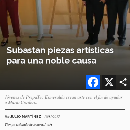
Subastan piezas artísticas
para una noble causa
Facebook
X
Jóvenes de PrepaTec Esmeralda crean arte con el fin de ayudar
a Mario Cordero.
Por
- 16/11/2017
JULIO MARTÍNEZ
Tiempo estimado de lectura:1 min