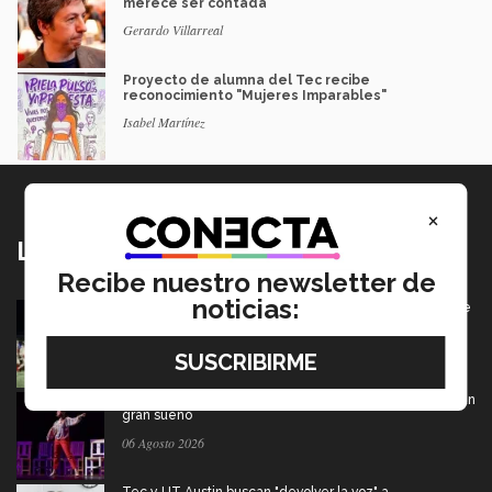
merece ser contada
Gerardo Villarreal
Proyecto de alumna del Tec recibe
reconocimiento "Mujeres Imparables"
Isabel Martínez
×
Lo más nuevo
Recibe nuestro newsletter de
noticias:
Borregos CCM van por el campeonato en Liga Mayor de
americano
06 Agosto 2026
De PrepaTec Qro al mundo: el escenario donde nació un
gran sueño
06 Agosto 2026
Tec y UT Austin buscan "devolver la voz" a